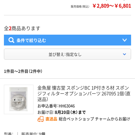
￥2,809
～
￥6,801
販売価格（税込）
全
2
商品あります
条件で絞り込む
並び替え：指定なし
1件目～2件目（2件中）
金魚屋 懐古堂 スポンジBC 1P付きろ材 スポン
ジフィルターオプションパーツ 267095 1個（直
送品）
お申込番号：HH63046
お届け日：
8月20日（木）まで
直送品
総合ペットショップ チャームからお届け
型番
販売単位
1個