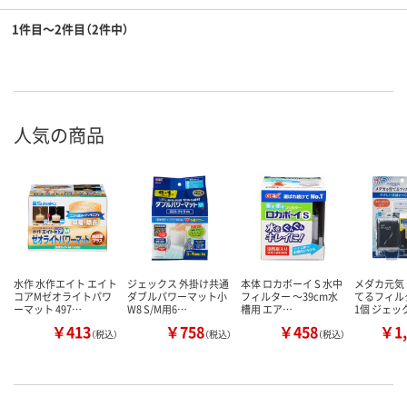
1件目～2件目（2件中）
人気の商品
水作 水作エイト エイト
ジェックス 外掛け共通
本体 ロカボーイ S 水中
メダカ元気
コアMゼオライトパワ
ダブルパワーマット小
フィルター ～39cm水
てるフィル
ーマット 497…
W8 S/M用6…
槽用 エア…
1個 ジェッ
￥413
￥758
￥458
￥1,
（税込）
（税込）
（税込）