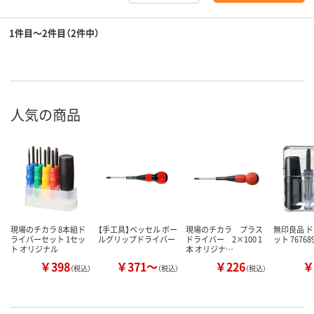
1件目～2件目（2件中）
人気の商品
現場のチカラ 8本組ド
【手工具】ベッセル ボー
現場のチカラ プラス
無印良品 
ライバーセット 1セッ
ルグリップドライバー
ドライバー 2×100 1
ット 7676
ト オリジナル
本 オリジナ…
￥398
￥371～
￥226
￥
（税込）
（税込）
（税込）