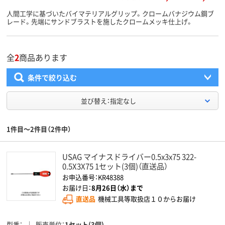
人間工学に基づいたバイマテリアルグリップ。クロームバナジウム鋼ブ
レード。先端にサンドブラストを施したクロームメッキ仕上げ。
全
2
商品あります
条件で絞り込む
並び替え：指定なし
1件目～2件目（2件中）
USAG マイナスドライバー0.5x3x75 322-
0.5X3X75 1セット(3個)（直送品）
お申込番号：KR48388
お届け日：
8月26日（水）まで
直送品
機械工具等取扱店１０からお届け
型番
販売単位
1セット(3個)