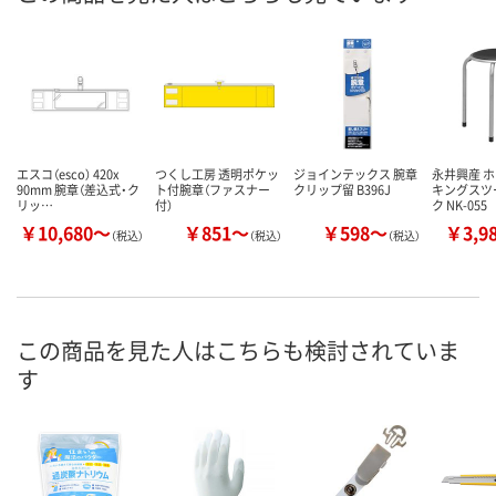
エスコ（esco） 420x
つくし工房 透明ポケッ
ジョインテックス 腕章
永井興産 
90mm 腕章（差込式・ク
ト付腕章（ファスナー
クリップ留 B396J
キングスツ
リッ…
付）
ク NK-055
￥10,680～
￥851～
￥598～
￥3,9
（税込）
（税込）
（税込）
この商品を見た人はこちらも検討されていま
す