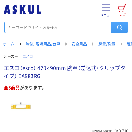
カゴ
メニュー
ホーム
物流・現場用品/台車
安全用品
腕章/胸章
腕
メーカー
エスコ
エスコ（esco） 420x 90mm 腕章（差込式・クリップタ
イプ） EA983RG
全5商品
があります。
￥9,710
販売価格（税抜き）