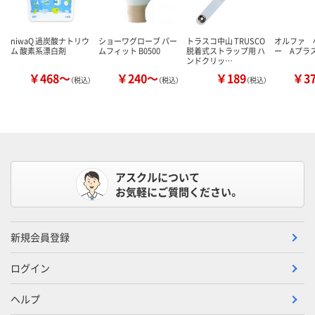
niwaQ 過炭酸ナトリウ
ショーワグローブ パー
トラスコ中山 TRUSCO
オルファ 
ム 酸素系漂白剤
ムフィット B0500
脱着式ストラップ用 ハ
ー Aプラ
ンドクリッ…
￥468～
￥240～
￥189
￥3
（税込）
（税込）
（税込）
アスクルについて
お気軽にご質問ください。
新規会員登録
ログイン
ヘルプ