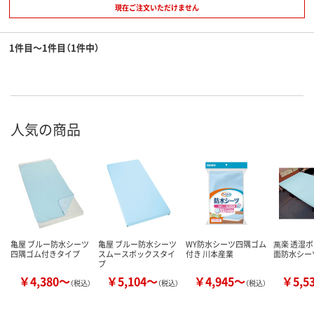
現在ご注文いただけません
1件目～1件目（1件中）
人気の商品
亀屋 ブルー防水シーツ
亀屋 ブルー防水シーツ
WY防水シーツ四隅ゴム
萬楽 透湿
四隅ゴム付きタイプ
スムースボックスタイ
付き 川本産業
面防水シーツ
プ
￥4,380～
￥5,104～
￥4,945～
￥5,5
（税込）
（税込）
（税込）