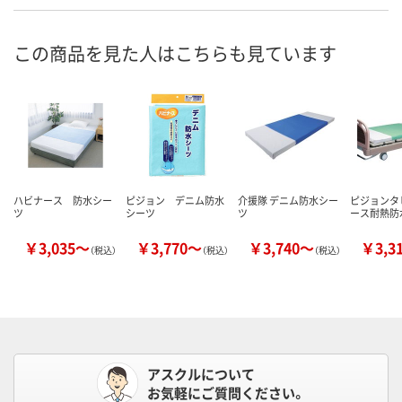
この商品を見た人はこちらも見ています
ハビナース 防水シー
ピジョン デニム防水
介援隊 デニム防水シー
ピジョンタ
ツ
シーツ
ツ
ース耐熱防
￥3,035～
￥3,770～
￥3,740～
￥3,3
（税込）
（税込）
（税込）
アスクルについて
お気軽にご質問ください。