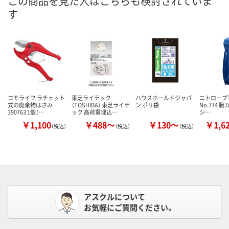
この商品を見た人はこちらも検討されていま
す
コモライフ ラチェット
東芝ライテック
ハウスホールドジャパ
ニトローブTY
式の廃棄物はさみ
（TOSHIBA） 東芝ライテ
ン ポリ袋
No.774 
390763 1個（…
ック 高荷重埋込…
シ…
￥1,100
￥488～
￥130～
￥1,6
（税込）
（税込）
（税込）
アスクルについて
お気軽にご質問ください。