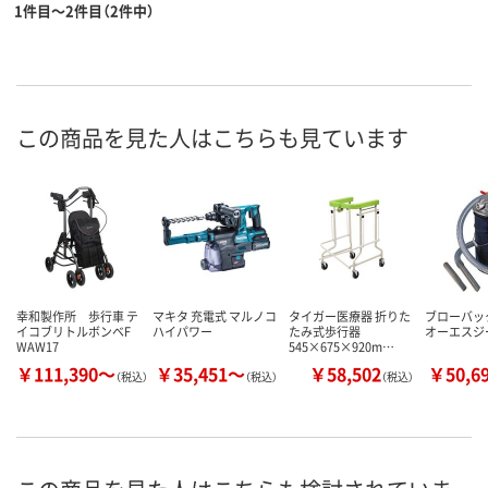
1件目～2件目（2件中）
この商品を見た人はこちらも見ています
幸和製作所 歩行車 テ
マキタ 充電式 マルノコ
タイガー医療器 折りた
ブローバッ
イコブリトルボンベF
ハイパワー
たみ式歩行器
オーエスジ
WAW17
545×675×920m…
￥111,390～
￥35,451～
￥58,502
￥50,6
（税込）
（税込）
（税込）