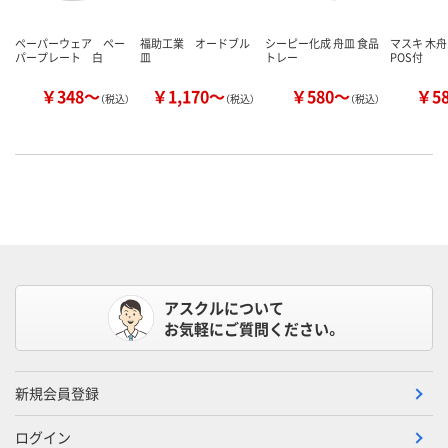
ペーパーウェア ペー
福助工業 オードブル
シーピー化成 舟皿 食品
マスキ 木舟
パープレート 白
皿
トレー
POS付
￥348～
￥1,170～
￥580～
￥5
（税込）
（税込）
（税込）
アスクルについて
お気軽にご質問ください。
新規会員登録
ログイン