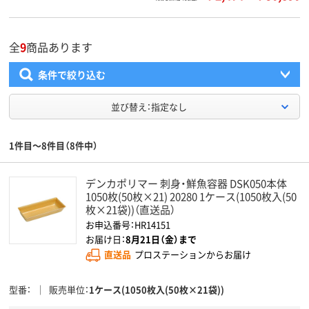
全
9
商品あります
条件で絞り込む
並び替え：指定なし
1件目～8件目（8件中）
デンカポリマー 刺身・鮮魚容器 DSK050本体
1050枚(50枚×21) 20280 1ケース(1050枚入(50
枚×21袋))（直送品）
お申込番号：HR14151
お届け日：
8月21日（金）まで
直送品
プロステーションからお届け
型番
販売単位
1ケース(1050枚入(50枚×21袋))