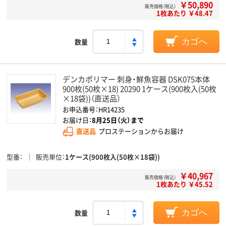
￥50,890
販売価格（税込）
1枚あたり ￥48.47
数量
カゴへ
デンカポリマー 刺身・鮮魚容器 DSK075本体
900枚(50枚×18) 20290 1ケース(900枚入(50枚
×18袋))（直送品）
お申込番号：HR14235
お届け日：
8月25日（火）まで
直送品
プロステーションからお届け
型番
販売単位
1ケース(900枚入(50枚×18袋))
￥40,967
販売価格（税込）
1枚あたり ￥45.52
数量
カゴへ