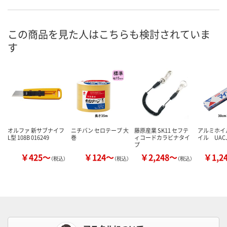
この商品を見た人はこちらも検討されていま
す
オルファ 新サブナイフ
ニチバン セロテープ 大
藤原産業 SK11 セフテ
アルミホイ
L型 108B 016249
巻
ィコードカラビナタイ
イル UAC
プ
￥425～
￥124～
￥2,248～
￥1,2
（税込）
（税込）
（税込）