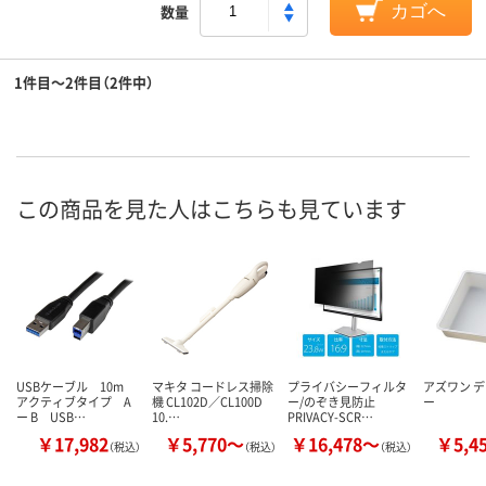
数量
カゴへ
1件目～2件目（2件中）
この商品を見た人はこちらも見ています
USBケーブル 10m
マキタ コードレス掃除
プライバシーフィルタ
アズワン 
アクティブタイプ A
機 CL102D／CL100D
ー/のぞき見防止
ー
ー B USB…
10.…
PRIVACY-SCR…
￥17,982
￥5,770～
￥16,478～
￥5,4
（税込）
（税込）
（税込）