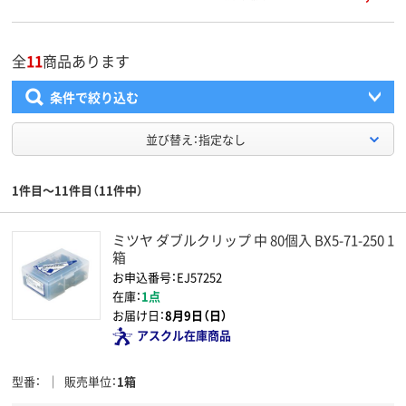
全
11
商品あります
条件で絞り込む
並び替え：指定なし
1件目～11件目（11件中）
ミツヤ ダブルクリップ 中 80個入 BX5-71-250 1
箱
お申込番号：EJ57252
在庫：
1点
お届け日：
8月9日（日）
アスクル在庫商品
型番
販売単位
1箱