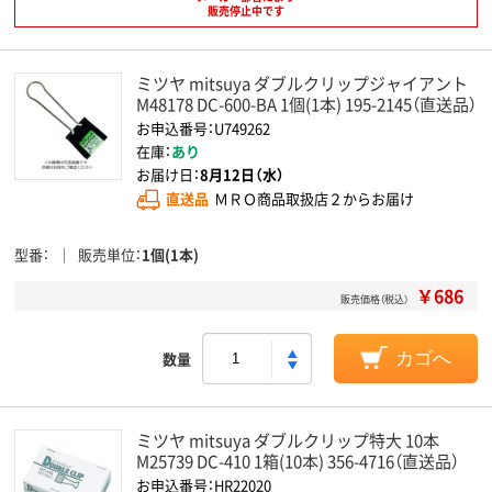
販売停止中です
ミツヤ mitsuya ダブルクリップジャイアント
M48178 DC-600-BA 1個(1本) 195-2145（直送品）
お申込番号：U749262
在庫：
あり
お届け日：
8月12日（水）
直送品
ＭＲＯ商品取扱店２からお届け
型番
販売単位
1個(1本)
￥686
販売価格（税込）
数量
カゴへ
ミツヤ mitsuya ダブルクリップ特大 10本
M25739 DC-410 1箱(10本) 356-4716（直送品）
お申込番号：HR22020