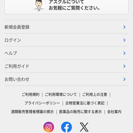
アスクルについて
お気軽にご質問ください。
新規会員登録
ログイン
ヘルプ
ご利用ガイド
お問い合わせ
ご利用規約
ご利用環境について
ご利用上の注意
プライバシーポリシー
古物営業法に基づく表記
酒類販売管理者標識の掲示
医薬品の販売に関する表示
会社案内