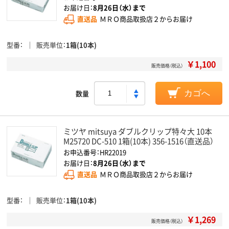
お届け日：
8月26日（水）まで
直送品
ＭＲＯ商品取扱店２からお届け
型番
販売単位
1箱(10本)
￥1,100
販売価格（税込）
数量
カゴへ
ミツヤ mitsuya ダブルクリップ特々大 10本
M25720 DC-510 1箱(10本) 356-1516（直送品）
お申込番号：HR22019
お届け日：
8月26日（水）まで
直送品
ＭＲＯ商品取扱店２からお届け
型番
販売単位
1箱(10本)
￥1,269
販売価格（税込）