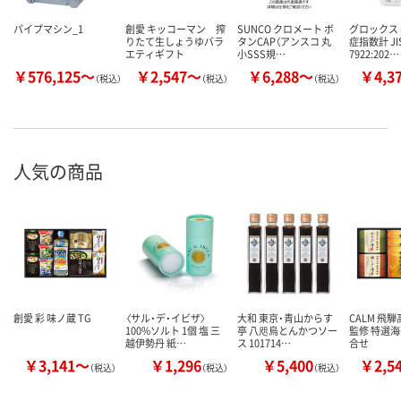
パイプマシン_1
創愛 キッコーマン 搾
SUNCO クロメート ボ
グロックス
りたて生しょうゆバラ
タンCAP（アンスコ 丸
症指数計 JIS
エティギフト
小SSS規…
7922:202…
￥576,125～
￥2,547～
￥6,288～
￥4,3
（税込）
（税込）
（税込）
人気の商品
創愛 彩 味ノ蔵 TG
〈サル・デ・イビザ〉
大和 東京・青山からす
CALM 飛
100%ソルト 1個 塩 三
亭 八咫烏とんかつソー
監修 特選
越伊勢丹 紙…
ス 101714…
合せ
￥3,141～
￥1,296
￥5,400
￥2,5
（税込）
（税込）
（税込）