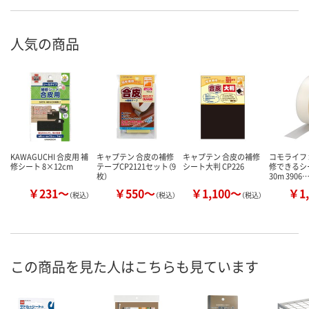
人気の商品
KAWAGUCHI 合皮用 補
キャプテン 合皮の補修
キャプテン 合皮の補修
コモライフ
修シート 8×12cm
テープCP2121セット（9
シート大判 CP226
修できるシ
枚）
30m 3906
￥231～
￥550～
￥1,100～
￥1,
（税込）
（税込）
（税込）
この商品を見た人はこちらも見ています