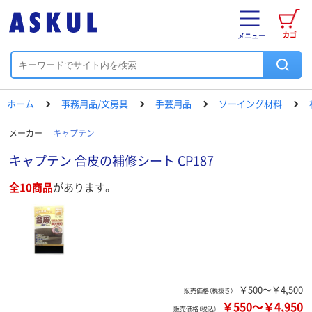
カゴ
メニュー
ホーム
事務用品/文房具
手芸用品
ソーイング材料
メーカー
キャプテン
キャプテン 合皮の補修シート CP187
全10商品
があります。
￥500～￥4,500
販売価格（税抜き）
￥550
～
￥4,950
販売価格（税込）