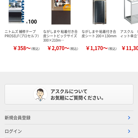
ニトムズ 補修テープ
ながしまや 粘着付き合
ながしまや 粘着付き合
アスクル 
PROSELF（プロセルフ）
皮シートビックサイズ
皮シート 200×130mm
ィット傘立
300×210m…
￥358～
￥2,070～
￥1,170～
￥11,3
（税込）
（税込）
（税込）
アスクルについて
お気軽にご質問ください。
新規会員登録
ログイン