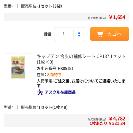
型番
販売単位
1セット（3袋）
￥1,654
販売価格（税込）
数量
カゴへ
キャプテン 合皮の補修シート CP187 1セット
(1枚×9)
お申込番号：HK05151
在庫：
入荷待ち
入荷予定：
ご注文後、お届けについてご連絡いたしま
す
アスクル在庫商品
型番
販売単位
1セット(1枚×9)
￥4,782
販売価格（税込）
1枚あたり ￥531.34