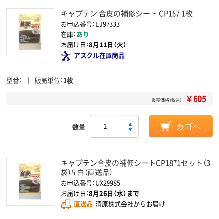
キャプテン 合皮の補修シート CP187 1枚
お申込番号：EJ97333
在庫：
あり
お届け日：
8月11日（火）
アスクル在庫商品
型番
販売単位
1枚
￥605
販売価格（税込）
数量
カゴへ
キャプテン合皮の補修シートCP1871セット（3
袋）5 白（直送品）
お申込番号：UX29985
お届け日：
8月26日（水）まで
直送品
清原株式会社からお届け