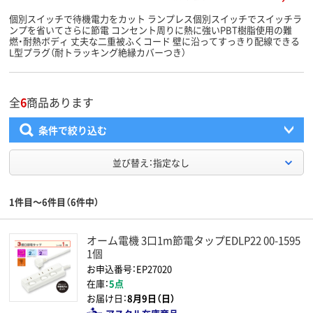
個別スイッチで待機電力をカット ランプレス個別スイッチでスイッチラ
ンプを省いてさらに節電 コンセント周りに熱に強いPBT樹脂使用の難
燃・耐熱ボディ 丈夫な二重被ふくコード 壁に沿ってすっきり配線できる
L型プラグ（耐トラッキング絶縁カバーつき）
全
6
商品あります
条件で絞り込む
並び替え：指定なし
1件目～6件目（6件中）
オーム電機 3口1m節電タップEDLP22 00-1595
1個
お申込番号：EP27020
在庫：
5点
お届け日：
8月9日（日）