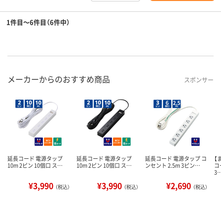
1件目～6件目（6件中）
メーカーからのおすすめ商品
スポンサー
延長コード 電源タップ
延長コード 電源タップ
延長コード 電源タップ コ
【
10m 2ピン 10個口 ス…
10m 2ピン 10個口 ス…
ンセント 2.5m 3ピン…
コ
3
¥3,990
¥3,990
¥2,690
（税込）
（税込）
（税込）