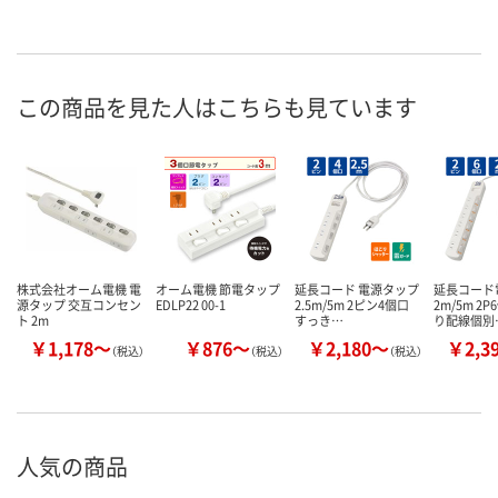
この商品を見た人はこちらも見ています
株式会社オーム電機 電
オーム電機 節電タップ
延長コード 電源タップ
延長コード
源タップ 交互コンセン
EDLP22 00-1
2.5m/5m 2ピン4個口
2m/5m 2
ト 2m
すっき…
り配線個別
￥1,178～
￥876～
￥2,180～
￥2,3
（税込）
（税込）
（税込）
人気の商品