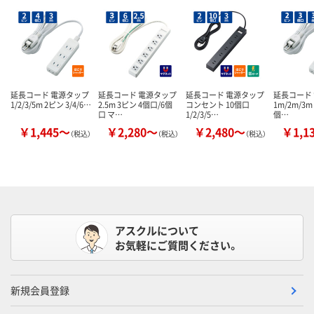
延長コード 電源タップ
延長コード 電源タップ
延長コード 電源タップ
延長コード
1/2/3/5m 2ピン 3/4/6…
2.5m 3ピン 4個口/6個
コンセント 10個口
1m/2m/3m
口 マ…
1/2/3/5…
個…
￥1,445～
￥2,280～
￥2,480～
￥1,1
（税込）
（税込）
（税込）
アスクルについて
お気軽にご質問ください。
新規会員登録