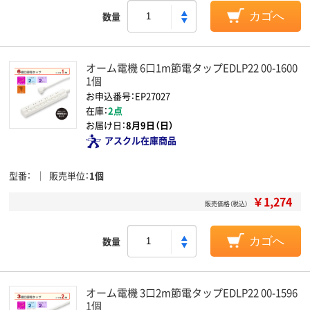
数量
カゴへ
オーム電機 6口1m節電タップEDLP22 00-1600
1個
お申込番号：EP27027
在庫：
2点
お届け日：
8月9日（日）
アスクル在庫商品
型番
販売単位
1個
￥1,274
販売価格（税込）
数量
カゴへ
オーム電機 3口2m節電タップEDLP22 00-1596
1個