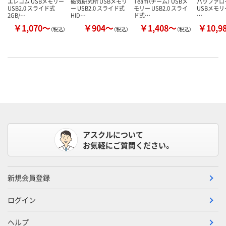
エレコム USBメモリー
磁気研究所 USBメモリ
Team（チーム） USBメ
バッファロー（
USB2.0 スライド式
ー USB2.0 スライド式
モリー USB2.0 スライ
USBメモリー
2GB/…
HID…
ド式…
…
￥1,070～
￥904～
￥1,408～
￥10,9
（税込）
（税込）
（税込）
アスクルについて
お気軽にご質問ください。
新規会員登録
ログイン
ヘルプ