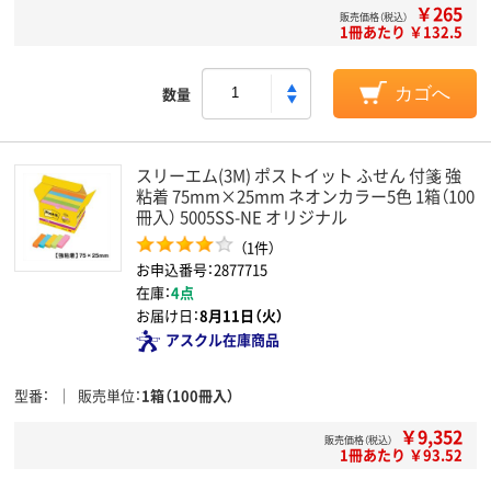
￥265
販売価格（税込）
1冊あたり ￥132.5
数量
カゴへ
スリーエム(3M) ポストイット ふせん 付箋 強
粘着 75mm×25mm ネオンカラー5色 1箱（100
冊入） 5005SS-NE オリジナル
（1件）
お申込番号：2877715
在庫：
4点
お届け日：
8月11日（火）
アスクル在庫商品
型番
販売単位
1箱（100冊入）
￥9,352
販売価格（税込）
1冊あたり ￥93.52