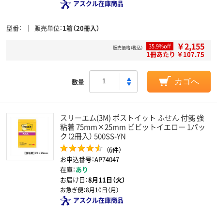
アスクル在庫商品
型番
販売単位
1箱（20冊入）
￥2,155
35.9%off
販売価格（税込）
1冊あたり ￥107.75
数量
カゴへ
スリーエム(3M) ポストイット ふせん 付箋 強
粘着 75mm×25mm ビビットイエロー 1パッ
ク（2冊入） 500SS-YN
（6件）
お申込番号：AP74047
在庫：
あり
お届け日：
8月11日（火）
お急ぎ便：
8月10日（月）
アスクル在庫商品