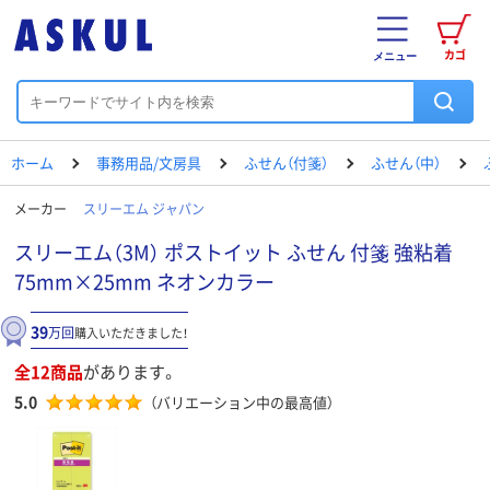
カゴ
メニュー
ホーム
事務用品/文房具
ふせん（付箋）
ふせん（中）
メーカー
スリーエム ジャパン
スリーエム（3M） ポストイット ふせん 付箋 強粘着
75mm×25mm ネオンカラー
39
万回
購入いただきました！
全12商品
があります。
5.0
（バリエーション中の最高値）