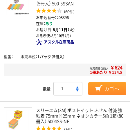
（5冊入） 500-5SSAN
（60件）
お申込番号：208396
在庫：
あり
お届け日：
8月11日（火）
お急ぎ便：
8月10日（月）
アスクル在庫商品
型番
販売単位
1パック（5冊入）
￥624
販売価格（税込）
1冊あたり ￥124.8
数量
カゴへ
スリーエム(3M) ポストイット ふせん 付箋 強
粘着 75mm×25mm ネオンカラー5色 1箱（80
冊入） 5004SS-NE
（1件）