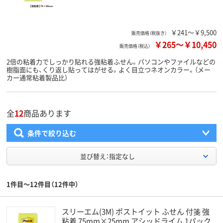
￥241～￥9,500
販売価格（税抜き）
￥265
～
￥10,450
販売価格（税込）
2倍の粘着力でしっかり貼れる強粘着ふせん。パソコンやファイルなどの
樹脂面にも、くり返し貼ってはがせる。よく目立つネオンカラー。（メー
カー通常粘着製品比）
全
12
商品あります
条件で絞り込む
並び替え：指定なし
1件目～12件目（12件中）
スリーエム(3M) ポストイット ふせん 付箋 強
粘着 75mm×25mm アシッドライム 1パック