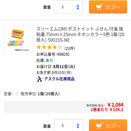
数量
カゴへ
スリーエム(3M) ポストイット ふせん 付箋 強
粘着 75mm×25mm ネオンカラー5色 1箱（20
冊入） 5001SS-NE
（21件）
お申込番号：498035
在庫：
あり
お届け日：
8月11日（火）
お急ぎ便：
8月10日（月）
アスクル在庫商品
型番
販売単位
1箱（20冊入）
￥2,084
販売価格（税込）
1冊あたり ￥104.2
数量
カゴへ