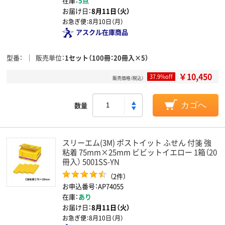
在庫：
5点
お届け日：
8月11日（火）
お急ぎ便：
8月10日（月）
アスクル在庫商品
型番
販売単位
1セット（100冊：20冊入×5）
￥10,450
37.9%off
販売価格（税込）
数量
カゴへ
スリーエム(3M) ポストイット ふせん 付箋 強
粘着 75mm×25mm ビビットイエロー 1箱（20
冊入） 5001SS-YN
（2件）
お申込番号：AP74055
在庫：
あり
お届け日：
8月11日（火）
お急ぎ便：
8月10日（月）