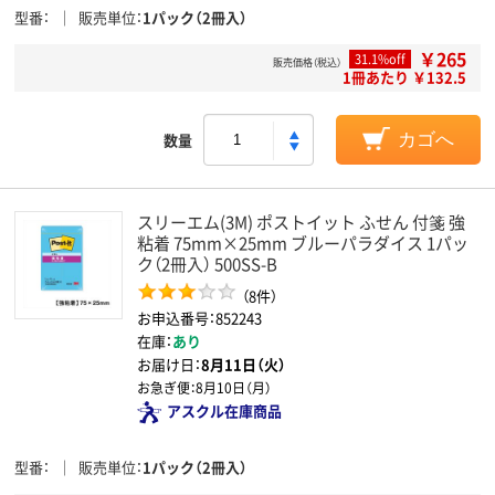
型番
販売単位
1パック（2冊入）
￥265
31.1%off
販売価格（税込）
1冊あたり ￥132.5
数量
カゴへ
スリーエム(3M) ポストイット ふせん 付箋 強
粘着 75mm×25mm ブルーパラダイス 1パッ
ク（2冊入） 500SS-B
（8件）
お申込番号：852243
在庫：
あり
お届け日：
8月11日（火）
お急ぎ便：
8月10日（月）
アスクル在庫商品
型番
販売単位
1パック（2冊入）