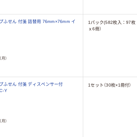
ふせん 付箋 詰替用 76mm×76mm イ
1パック(582枚入：97枚
ｘ6冊）
（月）
ップふせん 付箋 ディスペンサー付
1セット（30枚×1冊付）
C-Y
（月）