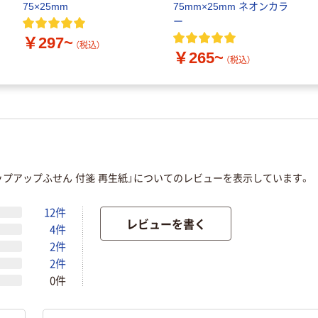
75×25mm
75mm×25mm ネオンカラ
ー
￥297~
（税込）
￥265~
（税込）
ポップアップふせん 付箋 再生紙」についてのレビューを表示しています。
12件
レビューを書く
4件
2件
2件
0件