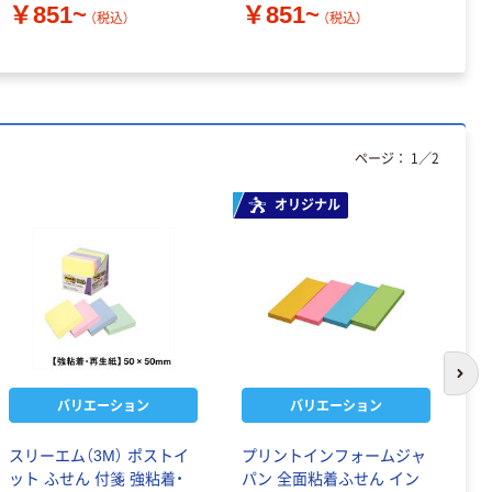
￥851~
￥851~
（税込）
（税込）
￥
ページ：
1
／
2
オリジナル
次の
バリエーション
バリエーション
スリーエム（3M） ポストイ
プリントインフォームジャ
ア
ット ふせん 付箋 強粘着・
パン 全面粘着ふせん イン
キ