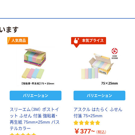
います
人気商品
本気プライス
バリエーション
バリエーション
スリーエム（3M） ポストイ
アスクル はたらく ふせん
ット ふせん 付箋 強粘着・
付箋 75×25mm
再生紙 75mm×25mm パス
テルカラー
￥377~
（税込）