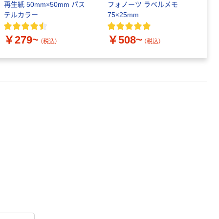
再生紙 50mm×50mm パス
フォノーツ ラベルメモ
テルカラー
75×25mm
￥
￥279~
￥508~
（税込）
（税込）