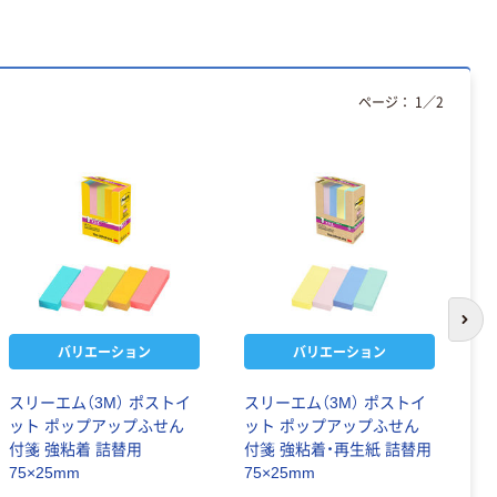
ページ：
1
／
2
次の
バリエーション
バリエーション
スリーエム（3M） ポストイ
スリーエム（3M） ポストイ
ス
ット ポップアップふせん
ット ポップアップふせん
ッ
付箋 強粘着 詰替用
付箋 強粘着・再生紙 詰替用
7
75×25mm
75×25mm
ラ