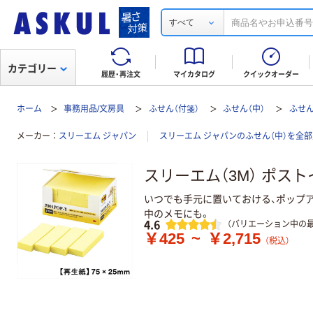
すべて
カテゴリー
履歴・再注文
マイカタログ
クイックオーダー
ホーム
事務用品/文房具
ふせん（付箋）
ふせん（中）
ふせん
メーカー
スリーエム ジャパン
スリーエム ジャパンのふせん（中）を全
スリーエム（3M） ポス
いつでも手元に置いておける、ポップ
中のメモにも。
レビュー
4.6
（バリエーション中の最
￥425
~
￥2,715
（税込）