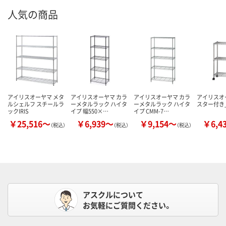
人気の商品
アイリスオーヤマ メタ
アイリスオーヤマ カラ
アイリスオーヤマ カラ
アイリスオ
ルシェルフ スチールラ
ーメタルラック ハイタ
ーメタルラック ハイタ
スター付き_
ックIRIS
イプ 幅550×…
イプ CMM-7…
￥25,516～
￥6,939～
￥9,154～
￥6,4
（税込）
（税込）
（税込）
アスクルについて
お気軽にご質問ください。