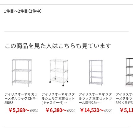
1件目～2件目（2件中）
この商品を見た人はこちらも見ています
アイリスオーヤマ カラ
アイリスオーヤマ メタ
アイリスオーヤマ メタ
アイリスオ
ーメタルラック CMM-
ルシェルフ 本体セット
ルラック 本体セット ポ
ーメタルラ
55083
(キャスター付)…
ール直径25m…
550×奥行3
￥5,368～
￥6,380～
￥14,520～
￥5,1
（税込）
（税込）
（税込）