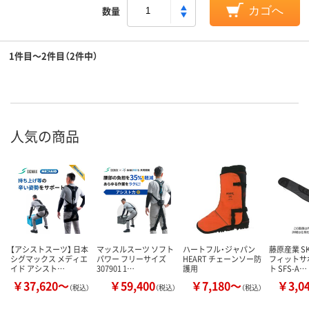
数量
カゴへ
1件目～2件目（2件中）
人気の商品
【アシストスーツ】 日本
マッスルスーツ ソフト
ハートフル・ジャパン
藤原産業 SK
シグマックス メディエ
パワー フリーサイズ
HEART チェーンソー防
フィットサ
イド アシスト…
307901 1…
護用
ト SFS-A…
￥37,620～
￥59,400
￥7,180～
￥3,0
（税込）
（税込）
（税込）