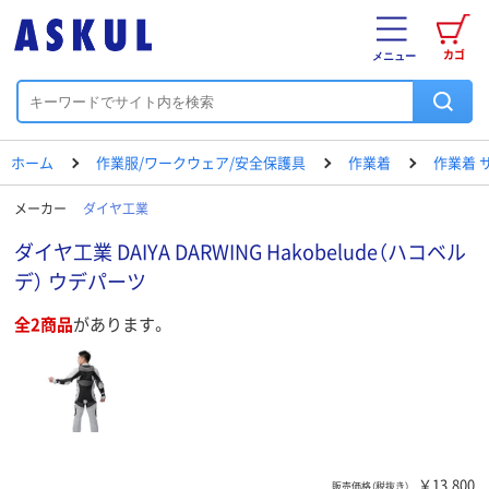
カゴ
メニュー
ホーム
作業服/ワークウェア/安全保護具
作業着
作業着 
メーカー
ダイヤ工業
ダイヤ工業 DAIYA DARWING Hakobelude（ハコベル
デ） ウデパーツ
全2商品
があります。
￥13,800
販売価格（税抜き）