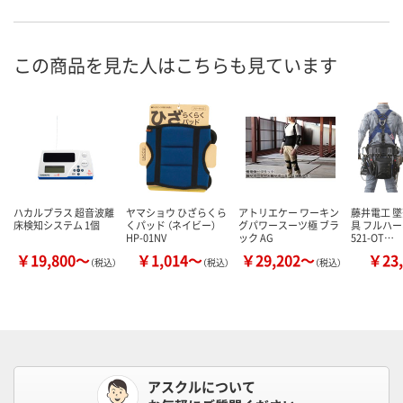
この商品を見た人はこちらも見ています
ハカルプラス 超音波離
ヤマショウ ひざらくら
アトリエケー ワーキン
藤井電工 
床検知システム 1個
くパッド （ネイビー）
グパワースーツ極 ブラ
具 フルハー
HP-01NV
ック AG
521-OT…
￥19,800～
￥1,014～
￥29,202～
￥23,
（税込）
（税込）
（税込）
アスクルについて