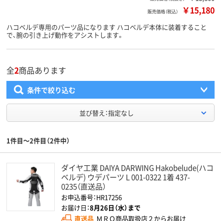
￥15,180
販売価格（税込）
ハコベルデ専用のパーツ品になります ハコベルデ本体に装着すること
で、腕の引き上げ動作をアシストします。
全
2
商品あります
条件で絞り込む
並び替え：指定なし
1件目～2件目（2件中）
ダイヤ工業 DAIYA DARWING Hakobelude(ハコ
ベルデ) ウデパーツ L 001-0322 1着 437-
0235（直送品）
お申込番号：HR17256
お届け日：
8月26日（水）まで
直送品
ＭＲＯ商品取扱店２からお届け