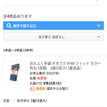
全
4
商品あります
条件で絞り込む
並び替え：指定なし
1件目～3件目（3件中）
おたふく手袋 オタフク #749 フィット カラー
先丸 5足組 1組(5足入）（直送品）
お申込番号：EE63748
在庫：
わずか
お届け日：
8月25日（火）
直送品
福井からお届け
型番
販売単位
1組（5足入）