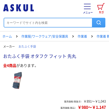
カゴ
メニュー
ホーム
作業服/ワークウェア/安全保護具
作業着
作業着 
メーカー
おたふく手袋
おたふく手袋 オタフク フィット 先丸
全4商品
があります。
￥891～￥1,043
販売価格（税抜き）
￥980
～
￥1,147
販売価格（税込）