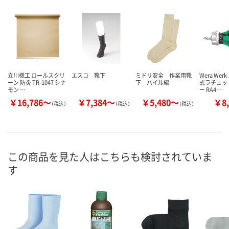
立川機工 ロールスクリ
エスコ 靴下
ミドリ安全 作業用靴
Wera We
ーン 防炎 TR-1047 シナ
下 パイル編
式ラチェッ
モン …
ー RA4…
￥16,786～
￥7,384～
￥5,480～
￥8,
（税込）
（税込）
（税込）
この商品を見た人はこちらも検討されていま
す