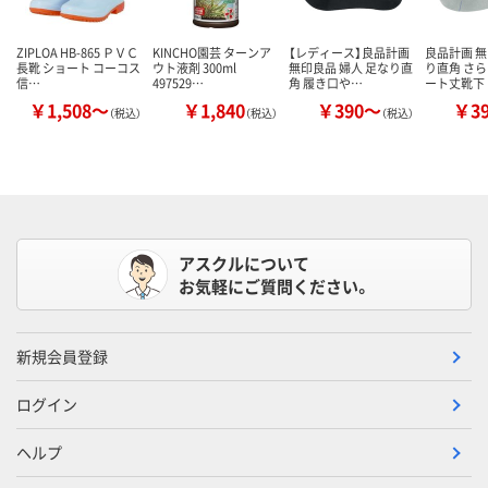
ZIPLOA HB-865 ＰＶＣ
KINCHO園芸 ターンア
【レディース】良品計画
良品計画 無
長靴 ショート コーコス
ウト液剤 300ml
無印良品 婦人 足なり直
り直角 さら
信…
497529…
角 履き口や…
ート丈靴下
￥1,508～
￥1,840
￥390～
￥3
（税込）
（税込）
（税込）
アスクルについて
お気軽にご質問ください。
新規会員登録
ログイン
ヘルプ