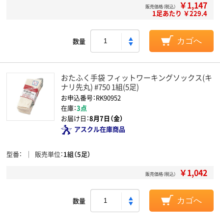
￥1,147
販売価格（税込）
1足あたり ￥229.4
数量
カゴへ
おたふく手袋 フィットワーキングソックス(キ
ナリ先丸) #750 1組(5足)
お申込番号：RK90952
在庫：
3点
お届け日：
8月7日（金）
アスクル在庫商品
型番
販売単位
1組（5足）
￥1,042
販売価格（税込）
数量
カゴへ