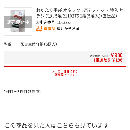
おたふく手袋 オタフク #757 フィット 線入 サ
ラシ 先丸 5足 2110276 1組(5足入)（直送品）
お申込番号：EE63883
直送品
福井からお届け
型番
販売単位
1組（5足入）
￥980
販売価格（税込）
1足あたり ￥196
メーカー都合により
販売停止中です
1件目～3件目（3件中）
この商品を見た人はこちらも見ています