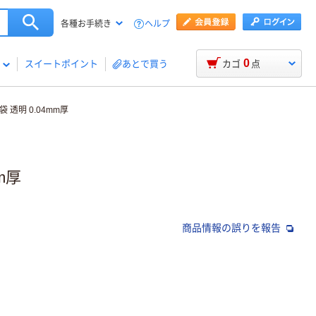
ヘルプ
各種お手続き
0
スイートポイント
あとで買う
カゴ
点
透明 0.04mm厚
m厚
商品情報の誤りを報告