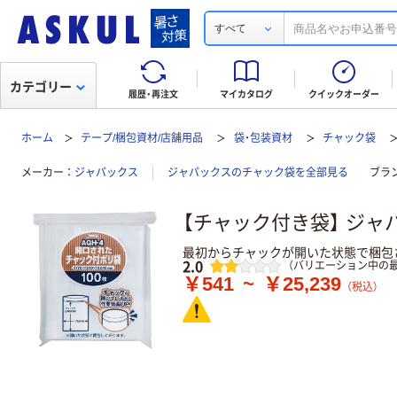
すべて
カテゴリー
履歴・再注文
マイカタログ
クイックオーダー
ホーム
テープ/梱包資材/店舗用品
袋・包装資材
チャック袋
メーカー
ジャパックス
ジャパックスのチャック袋を全部見る
ブラ
【チャック付き袋】 ジャパ
最初からチャックが開いた状態で梱包
レビュー
2.0
（バリエーション中の最
￥541
~
￥25,239
（税込）