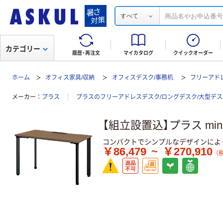
すべて
カテゴリー
履歴・再注文
マイカタログ
クイックオーダー
ホーム
オフィス家具/収納
オフィスデスク/事務机
フリーアド
メーカー
プラス
プラスのフリーアドレスデスク/ロングデスク/大型デ
【組立設置込】プラス mi
コンパクトでシンプルなデザインによっ
￥86,479
~
￥270,910
（