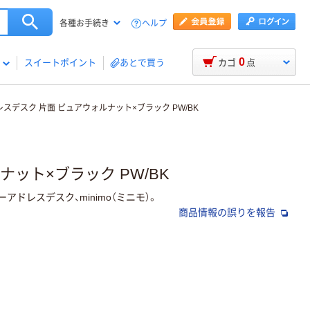
ヘルプ
各種お手続き
0
スイートポイント
あとで買う
カゴ
点
ドレスデスク 片面 ピュアウォルナット×ブラック PW/BK
ナット×ブラック PW/BK
レスデスク、minimo（ミニモ）。
商品情報の誤りを報告