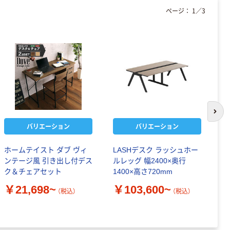
ページ：
1
／
3
次の
バリエーション
バリエーション
ホームテイスト ダブ ヴィ
LASHデスク ラッシュホー
オ
ンテージ風 引き出し付デス
ルレッグ 幅2400×奥行
本
ク＆チェアセット
1400×高さ720mm
き
7
￥21,698~
￥103,600~
（税込）
（税込）
ル
￥
ル