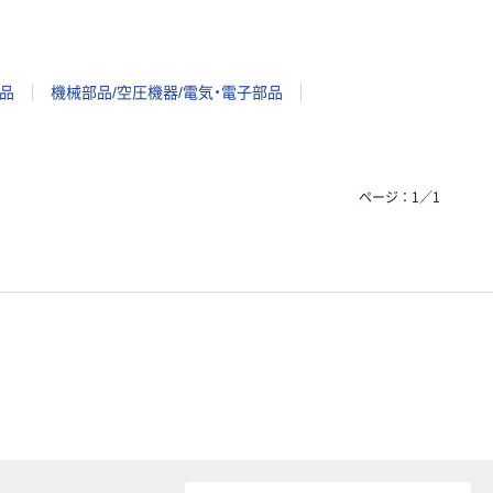
品
機械部品/空圧機器/電気・電子部品
ページ：
1
／
1