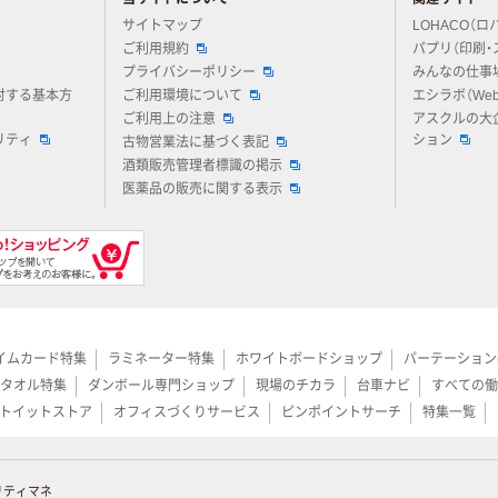
アスクルについてお気軽にご質問ください
サイトマップ
LOHACO（ロ
ご利用規約
パプリ（印刷・
プライバシーポリシー
みんなの仕事
対する基本方
ご利用環境について
エシラボ（We
ご利用上の注意
アスクルの大
リティ
ション
古物営業法に基づく表記
酒類販売管理者標識の掲示
医薬品の販売に関する表示
イムカード特集
ラミネーター特集
ホワイトボードショップ
パーテーション
タオル特集
ダンボール専門ショップ
現場のチカラ
台車ナビ
すべての働
トイットストア
オフィスづくりサービス
ピンポイントサーチ
特集一覧
リティマネ