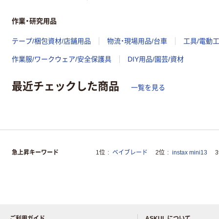
作業・研究用品
テープ/梱包資材/店舗用品
物流・現場用品/台車
工具/電動
作業服/ワークウェア/安全保護具
DIY用品/園芸/資材
最近チェックした商品
一覧を見る
急上昇キーワード
1位
ベイブレード
2位
instax mini13
ご利用ガイド
ASKUL について