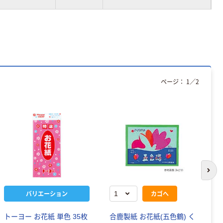
ページ：
1
／
2
次の
バリエーション
カゴへ
トーヨー お花紙 単色 35枚
合鹿製紙 お花紙(五色鶴) く
色