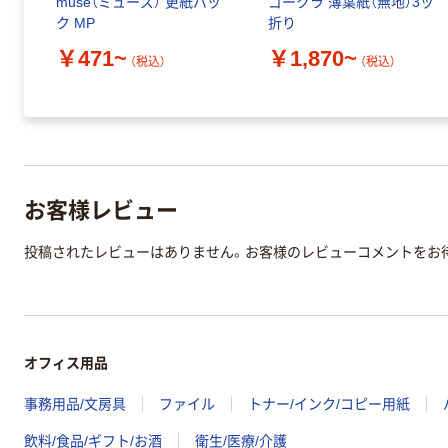
muse（ミューズ） 更紙パッ
ゴークラ 薄葉紙（無地）3ッ
ク MP
折り
￥471~
￥1,870~
（税込）
（税込）
お客様レビュー
投稿されたレビューはありません。お客様のレビューコメントをお
オフィス用品
事務用品/文房具
ファイル
トナー/インク/コピー用紙
飲料/食品/ギフト/お酒
衛生/医療/介護