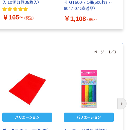
入 10個（1個35枚入）
ろ GT500-7 1冊(500枚) 7-
和
6047-07（直送品）
￥
￥165~
￥1,108
（税込）
（税込）
ページ：
1
／
3
次の
バリエーション
バリエーション