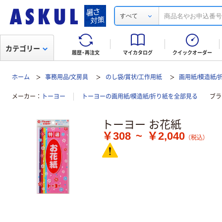
すべて
カテゴリー
履歴・再注文
マイカタログ
クイックオーダー
ホーム
事務用品/文房具
のし袋/賞状/工作用紙
画用紙/模造紙/
メーカー
トーヨー
トーヨーの画用紙/模造紙/折り紙を全部見る
ブラ
トーヨー お花紙
￥308
~
￥2,040
（税込）