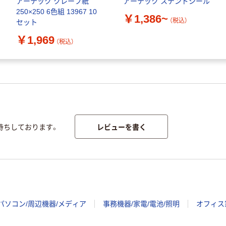
アーテック クレープ紙
アーテック ステンドシール
250×250 6色組 13967 10
￥1,386~
（税込）
セット
￥1,969
（税込）
レビューを書く
待ちしております。
パソコン/周辺機器/メディア
事務機器/家電/電池/照明
オフィス