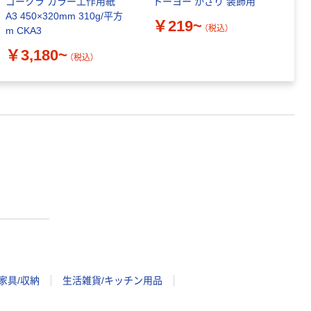
ゴークラ カラー工作用紙
トーヨー かざり 装飾用
Pa
A3 450×320mm 310g/平方
小
￥219~
（税込）
m CKA3
￥
￥3,180~
（税込）
家具/収納
生活雑貨/キッチン用品