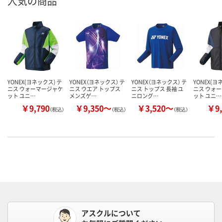
人気の商品
YONEX(ヨネックス) テ
YONEX（ヨネックス） テ
YONEX（ヨネックス） テ
YONEX(ヨ
ニス ウォーマージャケ
ニス ウエア トップス
ニス トップス 長袖 ユ
ニス ウォ
ット ユニ…
メンズゲ…
ニロング…
ット ユニ…
￥9,790
￥9,350～
￥3,520～
￥9,
（税込）
（税込）
（税込）
アスクルについて