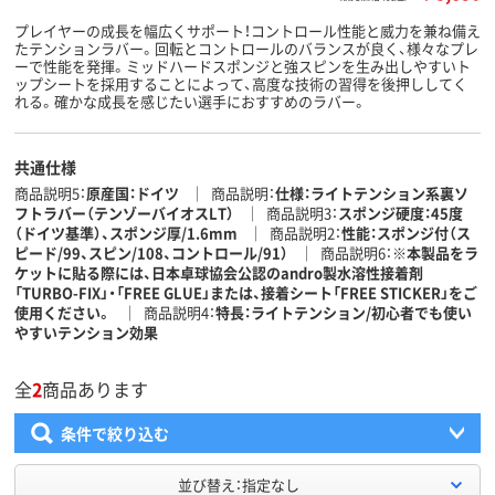
プレイヤーの成長を幅広くサポート！コントロール性能と威力を兼ね備え
たテンションラバー。回転とコントロールのバランスが良く、様々なプレ
ーで性能を発揮。ミッドハードスポンジと強スピンを生み出しやすいト
ップシートを採用することによって、高度な技術の習得を後押ししてく
れる。確かな成長を感じたい選手におすすめのラバー。
共通仕様
商品説明5
原産国：ドイツ
商品説明
仕様：ライトテンション系裏ソ
フトラバー（テンゾーバイオスLT）
商品説明3
スポンジ硬度：45度
（ドイツ基準）、スポンジ厚/1.6mm
商品説明2
性能：スポンジ付（ス
ピード/99、スピン/108、コントロール/91）
商品説明6
※本製品をラ
ケットに貼る際には、日本卓球協会公認のandro製水溶性接着剤
「TURBO-FIX」・「FREE GLUE」または、接着シート「FREE STICKER」をご
使用ください。
商品説明4
特長：ライトテンション/初心者でも使い
やすいテンション効果
全
2
商品あります
条件で絞り込む
並び替え：指定なし