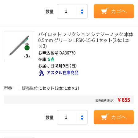
数量
カゴへ
パイロット フリクション シナジーノック 本体
0.5mm グリーン LFSK-15-G 1セット(3本:1本
×3)
お申込番号：XA36770
在庫：
5点
お届け日：
8月9日（日）
アスクル在庫商品
型番
販売単位
1セット（3本：1本×3）
￥655
販売価格（税込）
数量
カゴへ