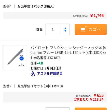
型番
販売単位
1パック（8色入）
￥1,746
販売価格（税込）
数量
カゴへ
パイロット フリクション シナジーノック 本体
0.5mm ブルー LFSK-15-L 1セット(3本:1本×3)
お申込番号：EK71876
在庫：
4点
お届け日：
8月9日（日）
アスクル在庫商品
型番
販売単位
1セット（3本：1本×3）
￥655
販売価格（税込）
1本あたり ￥218.34