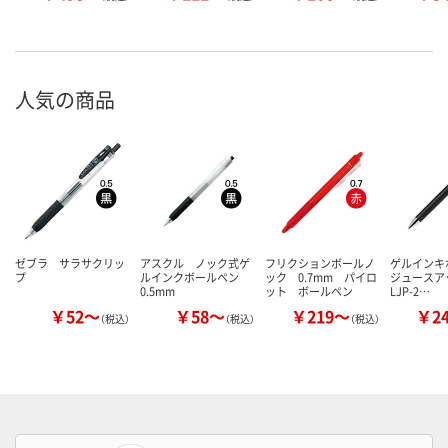
人気の商品
ゼブラ サラサクリッ
アスクル ノック式ゲ
フリクションボールノ
ゲルインキ
プ
ルインクボールペン
ック 0.7mm パイロ
ジュースアッ
0.5mm
ット ボールペン
LJP-2…
￥52～
￥58～
￥219～
￥2
（税込）
（税込）
（税込）