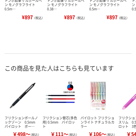
トンボ鉛筆 ゲルボールペ
トンボ鉛筆 ゲルボールペ
トンボ鉛筆 ゲルボールペ
ト
ン モノグラフライト
ン モノグラフライト
ン モノグラフライト
ン
0.5m…
0.38…
0.5m…
0
¥897
¥897
¥897
（税込）
（税込）
（税込）
この商品を見た人はこちらも見ています
フリクションボールノ
フリクション替芯(多色
パイロット フリクショ
フリクショ
ックゾーン 0.5mm
用) 0.5mm パイロッ
ンライト ナチュラルカ
スリム 0.
パイロット ボー…
ト
ラー
ロット 3
￥498～
￥111～
￥106～
￥5
（税込）
（税込）
（税込）