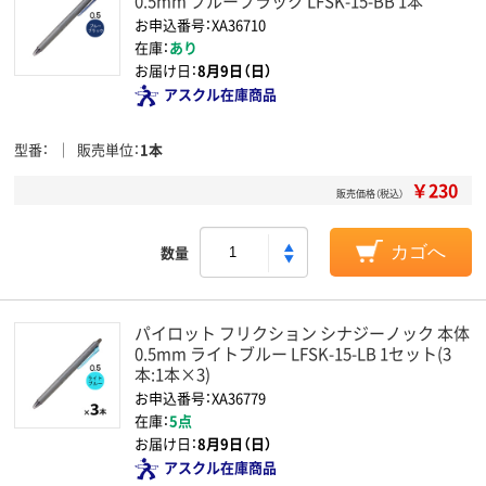
0.5mm ブルーブラック LFSK-15-BB 1本
お申込番号：XA36710
在庫：
あり
お届け日：
8月9日（日）
アスクル在庫商品
型番
販売単位
1本
￥230
販売価格（税込）
数量
カゴへ
パイロット フリクション シナジーノック 本体
0.5mm ライトブルー LFSK-15-LB 1セット(3
本:1本×3)
お申込番号：XA36779
在庫：
5点
お届け日：
8月9日（日）
アスクル在庫商品