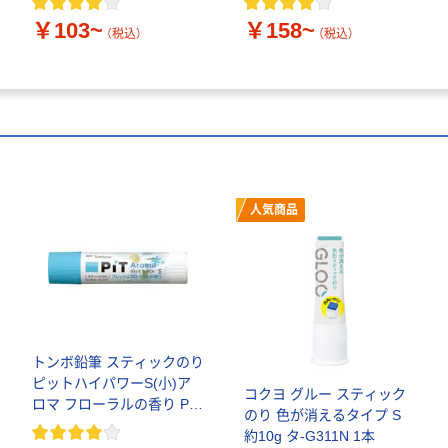
￥103~
￥158~
（税込）
（税込）
人気商品
トンボ鉛筆 スティックのり
ピットハイパワーS(小)ア
コクヨ グルー スティック
ロマ フローラルの香り PT-
のり 色が消えるタイプ S
TPK03 1セット(10個)
約10g タ-G311N 1本