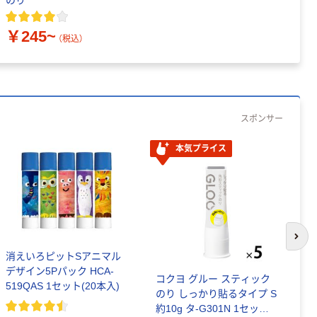
のり
￥245~
（税込）
スポンサー
本気プライス
次の
消えいろピットSアニマル
ト
デザイン5Pパック HCA-
ピ
コクヨ グルー スティック
519QAS 1セット(20本入)
ク
のり しっかり貼るタイプ S
パ
￥
約10g タ-G301N 1セット