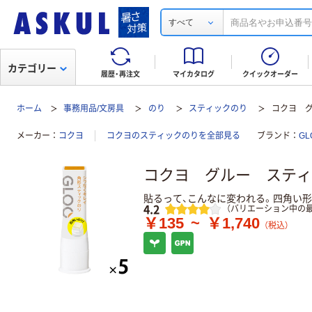
すべて
カテゴリー
履歴・再注文
マイカタログ
クイックオーダー
ホーム
事務用品/文房具
のり
スティックのり
コクヨ 
メーカー
コクヨ
コクヨのスティックのりを全部見る
ブランド
GL
コクヨ グルー スティ
貼るって、こんなに変われる。四角い形
レビュー
4.2
（バリエーション中の最
￥135
~
￥1,740
（税込）