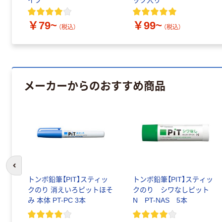
イプ
ック入り
￥79~
￥99~
（税込）
（税込）
メーカーからのおすすめ商品
前のスライドへ
ク
トンボ鉛筆【PIT】スティッ
トンボ鉛筆【PIT】スティッ
クのり 消えいろピットほそ
クのり シワなしピット
0本
み 本体 PT-PC 3本
N PT-NAS 5本