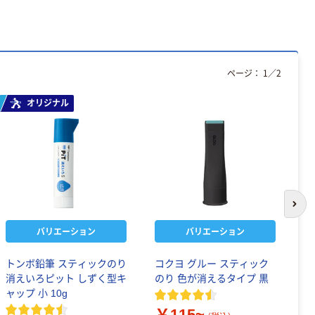
ページ：
1
／
2
オリジナル
次の
バリエーション
バリエーション
トンボ鉛筆 スティックのり
コクヨ グルー スティック
ト
消えいろピット しずく型キ
のり 色が消えるタイプ 黒
ト
ャップ 小 10g
￥115~
￥