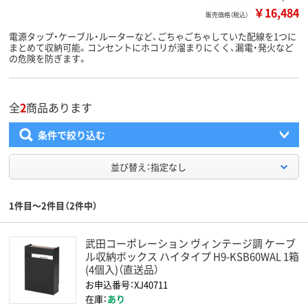
￥16,484
販売価格（税込）
電源タップ・ケーブル・ルーターなど、ごちゃごちゃしていた配線を1つに
まとめて収納可能。コンセントにホコリが溜まりにくく、漏電・発火など
の危険を防ぎます。
全
2
商品あります
条件で絞り込む
並び替え：指定なし
1件目～2件目（2件中）
武田コーポレーション ヴィンテージ調 ケーブ
ル収納ボックス ハイタイプ H9-KSB60WAL 1箱
(4個入)（直送品）
お申込番号：XJ40711
在庫：
あり