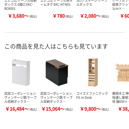
エレコム ケーブル収納
エレコム ケーブル用ネ
JEJアステージ ケーブ
ケーブルフッ
ボックス 6個口 EKC-
ームタグ EKC-NTN01
ルボックス
結束クリップ
BOX001
1cm×…
￥3,680～
￥780
￥2,080～
￥6
（税込）
（税込）
（税込）
この商品を見た人はこちらも見ています
武田コーポレーション
武田コーポレーション
コイズミファニテック
静岡木工 神
ヴィンテージ調 ケーブ
ヴィンテージ調 ケーブ
Fit-in Desk
桧通し屋根
ル収納ボックス …
ル収納ボックス …
柱 幅650×
￥16,484～
￥15,064～
￥9,800～
￥38,
（税込）
（税込）
（税込）