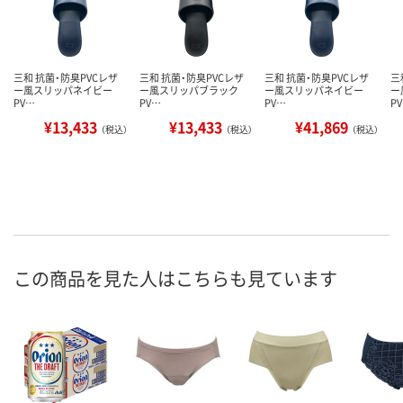
三和 抗菌・防臭PVCレザ
三和 抗菌・防臭PVCレザ
三和 抗菌・防臭PVCレザ
三
ー風スリッパネイビー
ー風スリッパブラック
ー風スリッパネイビー
ー
PV…
PV…
PV…
P
¥13,433
¥13,433
¥41,869
（税込）
（税込）
（税込）
この商品を見た人はこちらも見ています