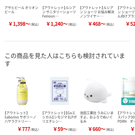
アサヒビール オリオン
【アウトレット】ルシア
【アウトレット】ルシア
【アウトレ
ビール
ン サニタリーショーツ
ン ショーツ お悩み解決
ン ショーツ
Femoon …
ノンワイヤー …
ん向けブラ
￥1,398～
￥1,240～
￥468～
￥5
（税込）
（税込）
（税込）
この商品を見た人はこちらも検討されていま
す
【アウトレット】
【アウトレット】【Goエ
池田工業社 うみにいま
【アウトレ
Saborino サボリーノ
シカル】シモジマ ELPポ
すよ。 おふろでぬいぐ
スパック3
ハヤラクトリー…
リエチレン…
るみ
PDRN オ
￥777
￥59～
￥660～
￥
（税込）
（税込）
（税込）