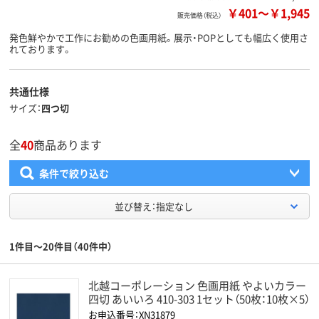
￥401
～
￥1,945
販売価格（税込）
発色鮮やかで工作にお勧めの色画用紙。展示・POPとしても幅広く使用さ
れております。
共通仕様
サイズ
四つ切
全
40
商品あります
条件で絞り込む
並び替え：指定なし
1件目～20件目（40件中）
北越コーポレーション 色画用紙 やよいカラー
四切 あいいろ 410-303 1セット（50枚：10枚×5）
お申込番号：XN31879