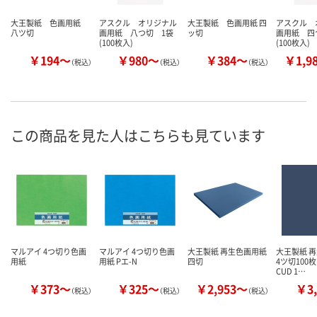
大王製紙 色画用紙
アスクル オリジナル
大王製紙 色画用紙 四
アスクル 
八ツ切
画用紙 八つ切 1袋
ッ切
画用紙 四
(100枚入)
(100枚入)
￥194～
￥980～
￥384～
￥1,9
（税込）
（税込）
（税込）
この商品を見た人はこちらも見ています
マルアイ 4つ切り色画
マルアイ 4つ切り色画
大王製紙 再生色画用紙
大王製紙 
用紙
用紙 Pエ-N
四切
4ツ切100
CUD 1…
￥373～
￥325～
￥2,953～
￥3,
（税込）
（税込）
（税込）