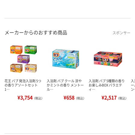
メーカーからのおすすめ商品
スポンサー
花王 バブ 発泡入浴剤 5つ
入浴剤 バブ クール 涼や
入浴剤 バブ 5種類の香り
入
の香りアソートセット
かミントの香り メントー
お楽しみBOX バラエテ
ー
1…
ル…
ィ…
ン
¥3,754
¥658
¥2,517
（税込）
（税込）
（税込）