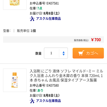
お申込番号：EK07581
在庫：
7点
お届け日：
8月8日（土）
アスクル在庫商品
型番
販売単位
1個
￥700
販売価格（税込）
数量
カゴへ
入浴剤 にごり 液体 ソフレ マイルド・ミー ミル
ク入浴液 ふんわり金木犀の香り 本体 720mL 1
本 赤ちゃん お風呂 保湿タイプ アース製薬
お申込番号：EK07580
在庫：
あり
お届け日：
8月8日（土）
アスクル在庫商品