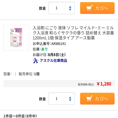
数量
カゴへ
入浴剤 にごり 液体 ソフレ マイルド・ミー ミル
ク入浴液 和らぐサクラの香り 詰め替え 大容量
1200mL 1個 保湿タイプ アース製薬
お申込番号：AKW6141
在庫：
あり
お届け日：
8月8日（土）
アスクル在庫商品
型番
販売単位
1個
￥1,280
販売価格（税込）
数量
カゴへ
1件目～8件目（8件中）