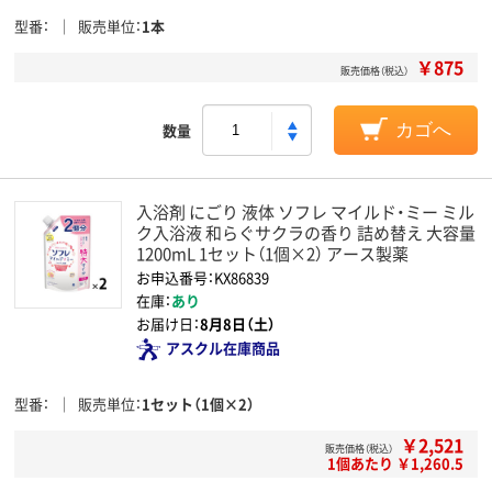
型番
販売単位
1本
￥875
販売価格（税込）
数量
カゴへ
入浴剤 にごり 液体 ソフレ マイルド・ミー ミル
ク入浴液 和らぐサクラの香り 詰め替え 大容量
1200mL 1セット（1個×2） アース製薬
お申込番号：KX86839
在庫：
あり
お届け日：
8月8日（土）
アスクル在庫商品
型番
販売単位
1セット（1個×2）
￥2,521
販売価格（税込）
1個あたり ￥1,260.5