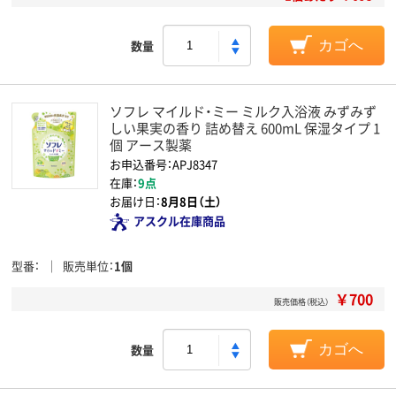
数量
カゴへ
ソフレ マイルド・ミー ミルク入浴液 みずみず
しい果実の香り 詰め替え 600mL 保湿タイプ 1
個 アース製薬
お申込番号：APJ8347
在庫：
9点
お届け日：
8月8日（土）
アスクル在庫商品
型番
販売単位
1個
￥700
販売価格（税込）
数量
カゴへ