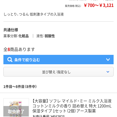
￥700
～
￥3,121
販売価格（税込）
しっとり、つるん 低刺激タイプの入浴液
共通仕様
薬事分類
化粧品
液性
弱酸性
全
8
商品あります
条件で絞り込む
並び替え：指定なし
1件目～8件目（8件中）
【大容量】 ソフレ マイルド・ミー ミルク入浴液
コットンミルクの香り 詰め替え 特大 1200mL
保湿タイプ 1セット（2個）アース製薬
お申込番号：HE62823