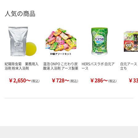
人気の商品
紀陽除虫菊 業務用入
温泡 ONPO こだわり炭
HERSバスラボ 白元ア
白元アース
浴剤 粉末入浴剤
酸湯 入浴剤 アース製薬
ース
立ち
￥2,650～
￥728～
￥286～
￥3
（税込）
（税込）
（税込）