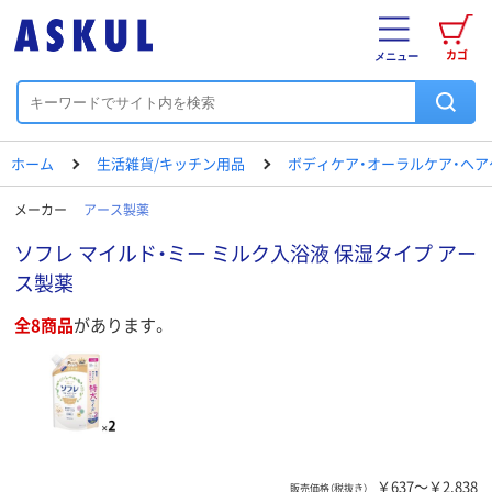
カゴ
メニュー
ホーム
生活雑貨/キッチン用品
ボディケア・オーラルケア・ヘア
メーカー
アース製薬
ソフレ マイルド・ミー ミルク入浴液 保湿タイプ アー
ス製薬
全8商品
があります。
￥637～￥2,838
販売価格（税抜き）