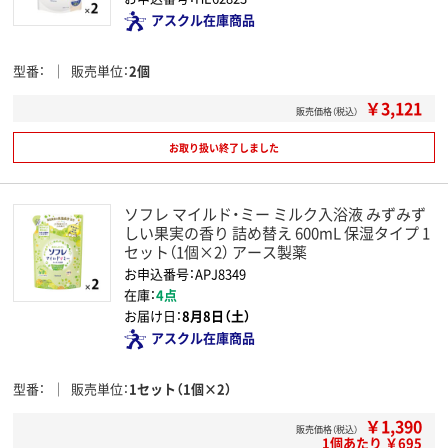
アスクル在庫商品
型番
販売単位
2個
￥3,121
販売価格（税込）
お取り扱い終了しました
ソフレ マイルド・ミー ミルク入浴液 みずみず
しい果実の香り 詰め替え 600mL 保湿タイプ 1
セット（1個×2） アース製薬
お申込番号：APJ8349
在庫：
4点
お届け日：
8月8日（土）
アスクル在庫商品
型番
販売単位
1セット（1個×2）
￥1,390
販売価格（税込）
1個あたり ￥695