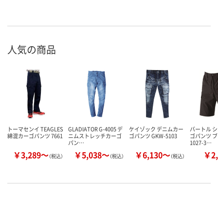
人気の商品
トーマセンイ TEAGLES
GLADIATOR G-4005 デ
ケイゾック デニムカー
バートル 
綿混カーゴパンツ 7661
ニムストレッチカーゴ
ゴパンツ GKW-5103
ゴパンツ ブ
パン…
1027-3…
￥3,289～
￥5,038～
￥6,130～
￥2,
（税込）
（税込）
（税込）