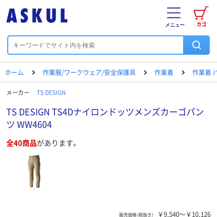
カゴ
メニュー
ホーム
作業服/ワークウェア/安全保護具
作業着
作業着 
メーカー
TS DESIGN
TS DESIGN TS4Dナイロンドッツメンズカーゴパン
ツ WW4604
全40商品
があります。
￥9,540～￥10,126
販売価格（税抜き）