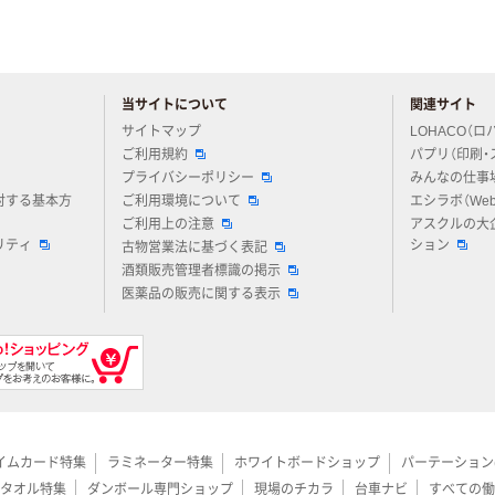
当サイトについて
関連サイト
アスクルについてお気軽にご質問ください
サイトマップ
LOHACO（ロ
ご利用規約
パプリ（印刷・
プライバシーポリシー
みんなの仕事
対する基本方
ご利用環境について
エシラボ（We
ご利用上の注意
アスクルの大
リティ
ション
古物営業法に基づく表記
酒類販売管理者標識の掲示
医薬品の販売に関する表示
イムカード特集
ラミネーター特集
ホワイトボードショップ
パーテーション
タオル特集
ダンボール専門ショップ
現場のチカラ
台車ナビ
すべての働