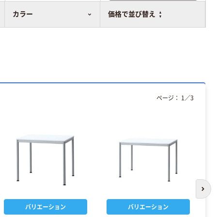
比較表に追加
カラー
価格で並び替え
ページ：
1
／
3
次の
バリエーション
バリエーション