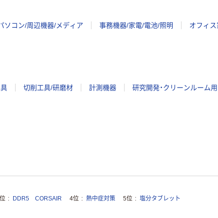
パソコン/周辺機器/メディア
事務機器/家電/電池/照明
オフィス
工具
切削工具/研磨材
計測機器
研究開発・クリーンルーム用
3位
DDR5 CORSAIR
4位
熱中症対策
5位
塩分タブレット