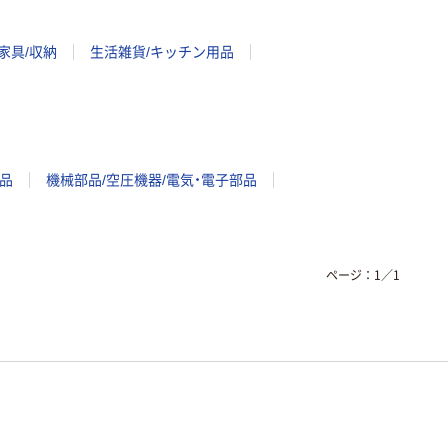
家具/収納
生活雑貨/キッチン用品
品
機械部品/空圧機器/電気・電子部品
ページ：
1
／
1