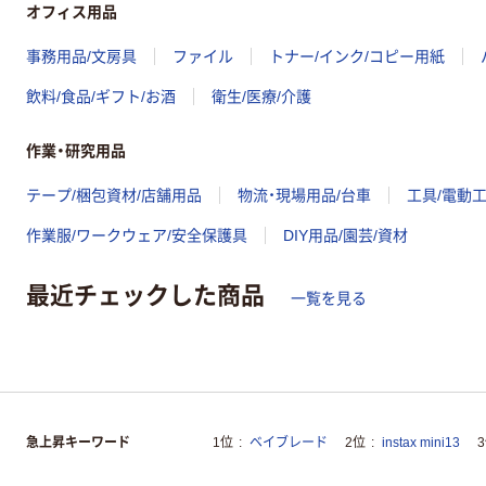
オフィス用品
事務用品/文房具
ファイル
トナー/インク/コピー用紙
飲料/食品/ギフト/お酒
衛生/医療/介護
作業・研究用品
テープ/梱包資材/店舗用品
物流・現場用品/台車
工具/電動
作業服/ワークウェア/安全保護具
DIY用品/園芸/資材
最近チェックした商品
一覧を見る
急上昇キーワード
1位
ベイブレード
2位
instax mini13