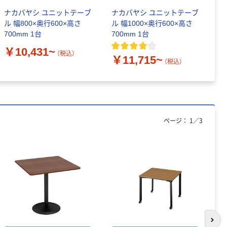
ナカバヤシ ユニットテーブ
ナカバヤシ ユニットテーブ
Y
ル 幅800×奥行600×高さ
ル 幅1000×奥行600×高さ
ィ
700mm 1台
700mm 1台
行
￥10,431~
￥
（税込）
￥11,715~
（税込）
ページ：
1
／
3
次の