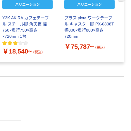
バリエーション
バリエーション
Y2K AKIRA カフェテーブ
プラス pixta ワークテーブ
プ
ル スチール脚 角天板 幅
ル キャスター脚 PX-0808T
ル
750×奥行750×高さ
幅800×奥行800×高さ
幅
×720mm 1台
720mm
7
￥75,787~
￥
（税込）
￥18,540~
（税込）