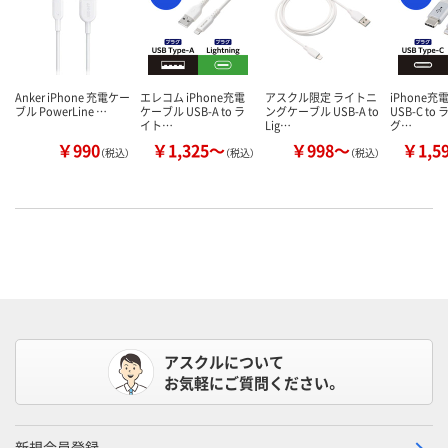
Anker iPhone 充電ケー
エレコム iPhone充電
アスクル限定 ライトニ
iPhone充
ブル PowerLine …
ケーブル USB-A to ラ
ングケーブル USB-A to
USB-C t
イト…
Lig…
グ…
￥990
￥1,325～
￥998～
￥1,5
（税込）
（税込）
（税込）
アスクルについて
お気軽にご質問ください。
新規会員登録