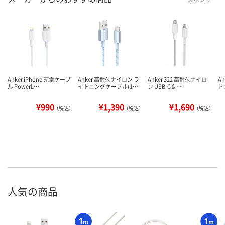
Anker iPhone 充電ケーブ
Anker 高耐久ナイロン ラ
Anker 322 高耐久ナイロ
An
ル PowerL…
イトニングケーブル(1…
ン USB-C & …
ト
¥990
¥1,390
¥1,690
（税込）
（税込）
（税込）
人気の商品