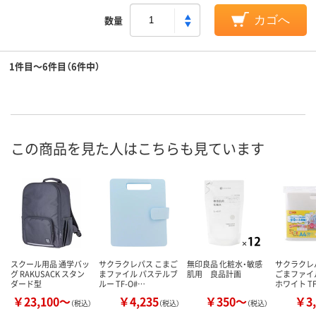
数量
カゴへ
1件目～6件目（6件中）
この商品を見た人はこちらも見ています
スクール用品 通学バッ
サクラクレパス こまご
無印良品 化粧水・敏感
サクラクレ
グ RAKUSACK スタン
まファイル パステルブ
肌用 良品計画
ごまファイ
ダード型
ルー TF-O#…
ホワイト T
￥23,100～
￥4,235
￥350～
￥3,
（税込）
（税込）
（税込）