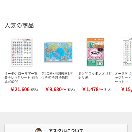
人気の商品
オータケ ローマ字一覧
【社会科・地図教材】パ
ミツヤ ワッポン オリジ
オータケ 
表ナレッジシート(訓令
ウチ式 全図 全教図
ナル 赤
ッジシート 00
式) 00299…
セット…
￥21,606
￥9,680～
￥1,478～
￥15,
（税込）
（税込）
（税込）
アスクルについて