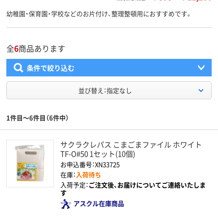
幼稚園・保育園・学校などのお片付け、整理整頓用におすすめです。
全
6
商品あります
条件で絞り込む
並び替え：指定なし
1件目～6件目（6件中）
サクラクレパス こまごまファイル ホワイト
TF-O#50 1セット(10個)
お申込番号：XN33725
在庫：
入荷待ち
入荷予定：
ご注文後、お届けについてご連絡いたしま
す
アスクル在庫商品