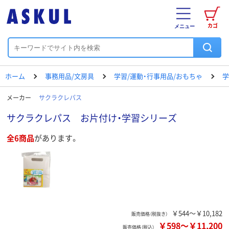
カゴ
メニュー
ホーム
事務用品/文房具
学習/運動・行事用品/おもちゃ
学
メーカー
サクラクレパス
サクラクレパス お片付け・学習シリーズ
全6商品
があります。
￥544～￥10,182
販売価格（税抜き）
￥598
～
￥11,200
販売価格（税込）