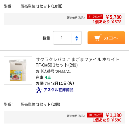
型番
販売単位
1セット（10個）
￥5,780
31.7%off
販売価格（税込）
1個あたり ￥578
数量
カゴへ
サクラクレパス こまごまファイル ホワイト
TF-O#50 1セット(2個)
お申込番号：XN33721
在庫：
4点
お届け日：
8月11日（火）
アスクル在庫商品
型番
販売単位
1セット（2個）
￥1,180
30.3%off
販売価格（税込）
1個あたり ￥590