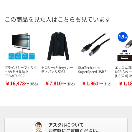
この商品を見た人はこちらも見ています
プライバシーフィルタ
セロリー(Selery) カー
StarTech.com
エレコム 
ー/のぞき見防止
ディガン S-5065
SuperSpeed USB 3.…
USB(B)ケ
PRIVACY-SCR…
(USB2.0) 
￥16,478～
￥7,810～
￥1,961～
￥1,1
（税込）
（税込）
（税込）
アスクルについて
お気軽にご質問ください。