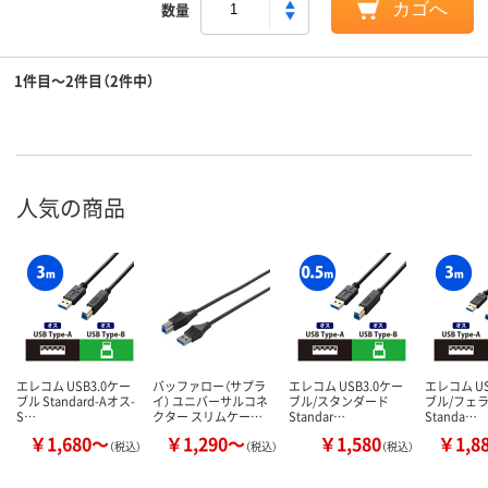
数量
カゴへ
1件目～2件目（2件中）
人気の商品
エレコム USB3.0ケー
バッファロー（サプラ
エレコム USB3.0ケー
エレコム US
ブル Standard-Aオス-
イ） ユニバーサルコネ
ブル/スタンダード
ブル/フェ
S…
クター スリムケー…
Standar…
Standa…
￥1,680～
￥1,290～
￥1,580
￥1,8
（税込）
（税込）
（税込）