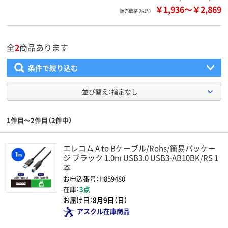
￥1,936
～
￥2,869
販売価格（税込）
全
2
商品あります
条件で絞り込む
並び替え：指定なし
1件目～2件目（2件中）
エレコム A to Bケーブル/Rohs/簡易パッケー
ジ ブラック 1.0m USB3.0 USB3-AB10BK/RS 1
本
お申込番号：H859480
在庫：
3点
お届け日：
8月9日（日）
アスクル在庫商品