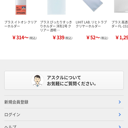
プラス イトオシ クリア
プラス ぴったりすっき
LIHIT LAB. リヒトラブ
プラス 高
ーホルダー
りホルダー 洋形2号 ク
クリヤーホルダー
ダー FL-15
リアー 透明 …
￥314～
￥339
￥52～
￥1,2
（税込）
（税込）
（税込）
アスクルについて
お気軽にご質問ください。
新規会員登録
ログイン
ヘルプ