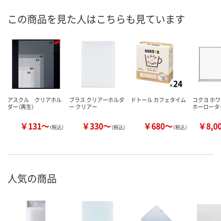
この商品を見た人はこちらも見ています
アスクル クリアホル
プラス クリアーホルダ
ドトール カフェタイム
コクヨ ホ
ダー（再生）
ー クリアー
ホーロータ
￥131～
￥330～
￥680～
￥8,0
（税込）
（税込）
（税込）
人気の商品