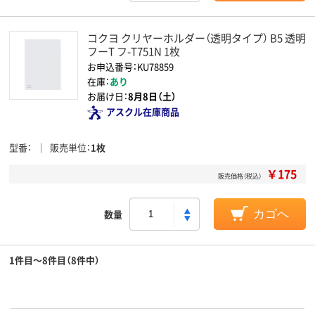
コクヨ クリヤーホルダー（透明タイプ） B5 透明
フーT フ-T751N 1枚
お申込番号：KU78859
在庫：
あり
お届け日：
8月8日（土）
アスクル在庫商品
型番
販売単位
1枚
￥175
販売価格（税込）
数量
カゴへ
1件目～8件目（8件中）