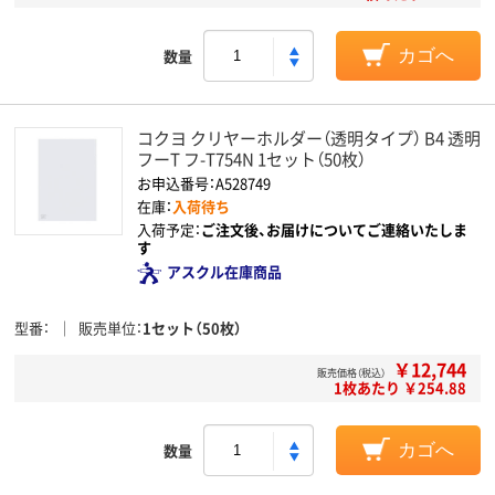
数量
カゴへ
コクヨ クリヤーホルダー（透明タイプ） B4 透明
フーT フ-T754N 1セット（50枚）
お申込番号：A528749
在庫：
入荷待ち
入荷予定：
ご注文後、お届けについてご連絡いたしま
す
アスクル在庫商品
型番
販売単位
1セット（50枚）
￥12,744
販売価格（税込）
1枚あたり ￥254.88
数量
カゴへ