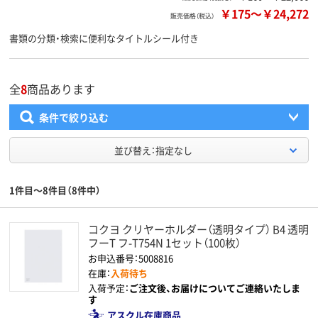
￥175
～
￥24,272
販売価格（税込）
書類の分類・検索に便利なタイトルシール付き
全
8
商品あります
条件で絞り込む
並び替え：指定なし
1件目～8件目（8件中）
コクヨ クリヤーホルダー（透明タイプ） B4 透明
フーT フ-T754N 1セット（100枚）
お申込番号：5008816
在庫：
入荷待ち
入荷予定：
ご注文後、お届けについてご連絡いたしま
す
アスクル在庫商品