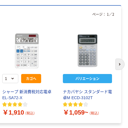
ページ：
1
／
2
次の
カゴへ
バリエーション
シャープ 新消費税対応電卓
ナカバヤシ スタンダード電
シ
EL-SA72-X
卓M ECD-3102T
卓
￥1,910
￥1,059~
￥
（税込）
（税込）