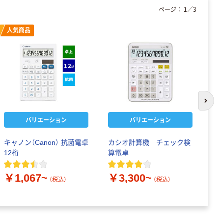
ページ：
1
／
3
人気商品
次の
バリエーション
バリエーション
キャノン（Canon） 抗菌電卓
カシオ計算機 チェック検
C
12桁
算電卓
D
￥1,067~
￥3,300~
￥
（税込）
（税込）