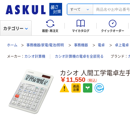
すべて
カテゴリー
履歴・再注文
マイカタログ
クイックオーダー
ホーム
事務機器/家電/電池/照明
事務機器
電卓
卓上電卓
メーカー
カシオ計算機
カシオ計算機の電卓を全部見る
ブランド
カシオ 人間工学電卓左
￥11,550
（税込）