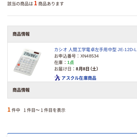
1
該当の商品は
商品あります
商品情報
カシオ 人間工学電卓左手用中型 JE-12D-L-
お申込番号
XN48534
在庫
1点
お届け日
8月8日（土）
アスクル在庫商品
商品情報
1
件中
1 件目〜 1 件目を表示