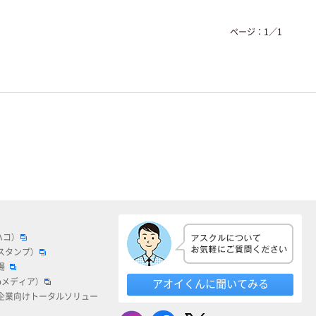
ページ：
1
／
1
ハコ）
スタンプ）
場
bメディア）
アオイくんに聞いてみる
企業向けトータルソリュー