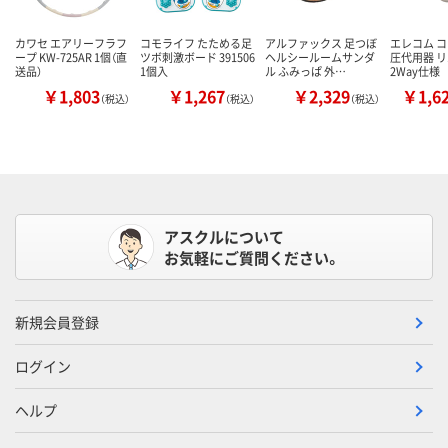
カワセ エアリーフラフ
コモライフ たためる足
アルファックス 足つぼ
エレコム コ
ープ KW-725AR 1個（直
ツボ刺激ボード 391506
ヘルシールームサンダ
圧代用器 
送品）
1個入
ル ふみっぱ 外…
2Way仕様
￥1,803
￥1,267
￥2,329
￥1,6
（税込）
（税込）
（税込）
アスクルについて
お気軽にご質問ください。
新規会員登録
ログイン
ヘルプ