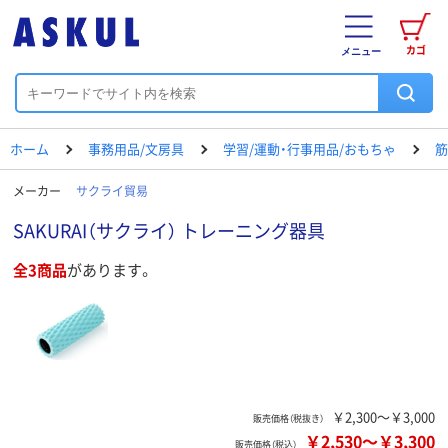
カゴ
メニュー
ホーム
事務用品/文房具
学習/運動・行事用品/おもちゃ
筋
メーカー
サクライ貿易
SAKURAI（サクライ） トレーニング器具
全3商品
があります。
￥2,300～￥3,000
販売価格（税抜き）
￥2,530
～
￥3,300
販売価格（税込）