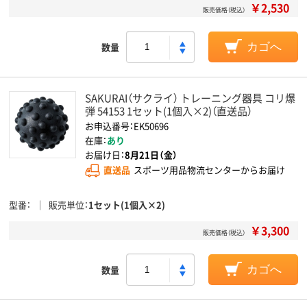
￥2,530
販売価格（税込）
数量
カゴへ
SAKURAI（サクライ） トレーニング器具 コリ爆
弾 54153 1セット(1個入×2)（直送品）
お申込番号：EK50696
在庫：
あり
お届け日：
8月21日（金）
直送品
スポーツ用品物流センターからお届け
型番
販売単位
1セット(1個入×2)
￥3,300
販売価格（税込）
数量
カゴへ