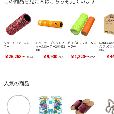
この商品を見た人はこちらも見ています
ジュート フォームロー
ミューラー グリッドフ
朝日ゴルフ フォーム ロ
NANOX o
ラー
ォームローラー2 04412
ーラー
ス ワン) 
1本
縮洗…
￥26,268～
￥9,900
￥1,320～
￥4
（税込）
（税込）
（税込）
人気の商品