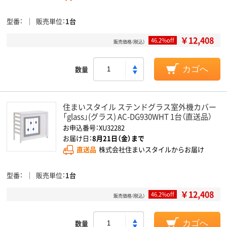
型番
販売単位
1台
￥12,408
46.2%off
販売価格（税込）
数量
カゴへ
住まいスタイル ステンドグラス室外機カバー
「glass」(グラス) AC-DG930WHT 1台（直送品）
お申込番号：XU32282
お届け日：
8月21日（金）まで
直送品
株式会社住まいスタイルからお届け
型番
販売単位
1台
￥12,408
46.2%off
販売価格（税込）
数量
カゴへ