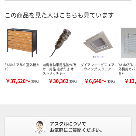
この商品を見た人はこちらも見ています
SANKA アルミ室外機カ
向島自動車用品製作所
ダイアンサービス エア
YAMAZEN
バー
カー用品 毛ばたき オー
ーウィング スクエア
外機用カバー 
ストリッチ 9…
台（…
￥37,620～
￥30,362
￥6,640～
￥13,
（税込）
（税込）
（税込）
アスクルについて
お気軽にご質問ください。