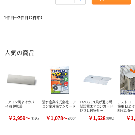
1件目～2件目（2件中）
人気の商品
エアコン風よけカバー
清水産業株式会社 エア
YAMAZEN 風が通る瞬
アストロ 
I-478 伊勢藤
コン室外機サンガード
間設置エアコンガード
機用 日よけ
ひさし付室外…
組 611-5…
￥2,959～
￥1,078～
￥1,628
￥1,
（税込）
（税込）
（税込）