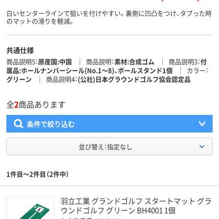
白いセンターラインで狙いを付けやすい。裏側に凹凸をつけ、タブった時
のマットの滑りを軽減。
共通仕様
商品説明5
原産国:中国
商品説明
素材:合成ゴム
商品説明3
付
属品:ホールナンバーシール(No.1～8)、ボールスタンド1個
カラー
グリーン
商品説明4
(公社)日本グラウンドゴルフ協会認定品
全
2
商品あります
条件で絞り込む
並び替え：指定なし
1件目～2件目（2件中）
羽立工業 グランドゴルフ スタートマット グラ
ウンドゴルフ グリーン BH4001 1個