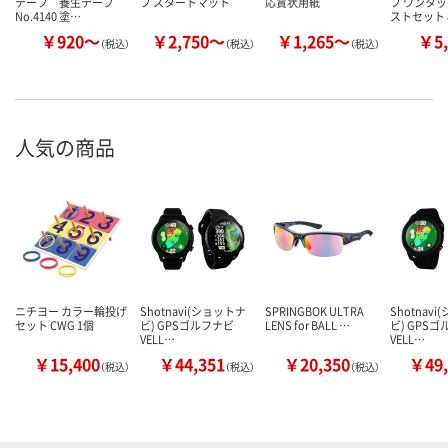
テープ 養生テープ
フ スタートマット
応賞状用紙
フ ワンタ
No.4140 塗…
ストセット 
￥920～
￥2,750～
￥1,265～
￥5,
（税込）
（税込）
（税込）
人気の商品
ニチヨー カラー輪投げ
Shotnavi(ショットナ
SPRINGBOK ULTRA
Shotnav
セット CWG 1個
ビ) GPSゴルフナビ
LENS for BALL …
ビ) GPS
VELL…
VELL…
￥15,400
￥44,351
￥20,350
￥49,
（税込）
（税込）
（税込）