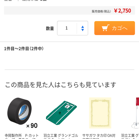
￥2,750
販売価格（税込）
数量
カゴへ
1件目～2件目（2件中）
この商品を見た人はこちらも見ています
寺岡製作所 P-カット
羽立工業 グランドゴル
ササガワ タカ印 OA対
羽立工業 