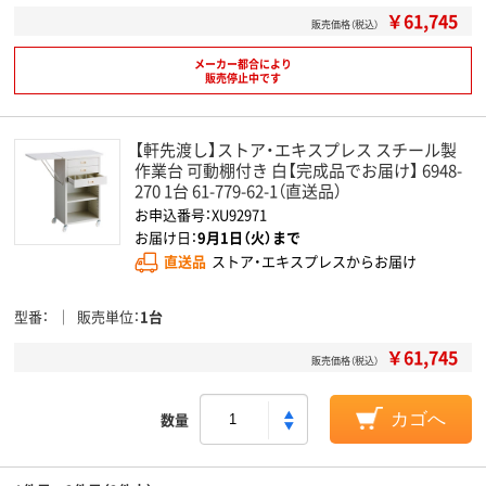
￥61,745
販売価格（税込）
メーカー都合により
販売停止中です
【軒先渡し】ストア・エキスプレス スチール製
作業台 可動棚付き 白【完成品でお届け】 6948-
270 1台 61-779-62-1（直送品）
お申込番号：XU92971
お届け日：
9月1日（火）まで
直送品
ストア・エキスプレスからお届け
型番
販売単位
1台
￥61,745
販売価格（税込）
数量
カゴへ