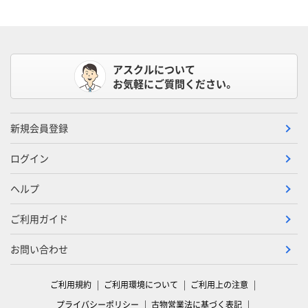
アスクルについて
お気軽にご質問ください。
新規会員登録
ログイン
ヘルプ
ご利用ガイド
お問い合わせ
ご利用規約
ご利用環境について
ご利用上の注意
プライバシーポリシー
古物営業法に基づく表記