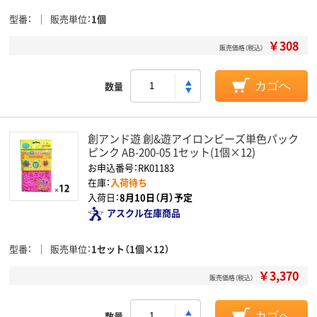
型番
販売単位
1個
￥308
販売価格（税込）
数量
カゴへ
創アンド遊 創&遊アイロンビーズ単色パック
ピンク AB-200-05 1セット(1個×12)
お申込番号：RK01183
在庫：
入荷待ち
入荷日：
8月10日（月）予定
アスクル在庫商品
型番
販売単位
1セット（1個×12）
￥3,370
販売価格（税込）
数量
カゴへ