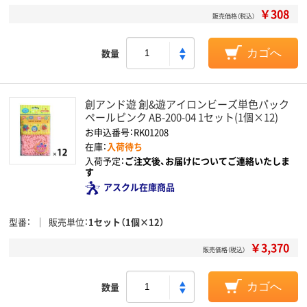
￥308
販売価格（税込）
数量
カゴへ
創アンド遊 創&遊アイロンビーズ単色パック
ペールピンク AB-200-04 1セット(1個×12)
お申込番号：RK01208
在庫：
入荷待ち
入荷予定：
ご注文後、お届けについてご連絡いたしま
す
アスクル在庫商品
型番
販売単位
1セット（1個×12）
￥3,370
販売価格（税込）
数量
カゴへ