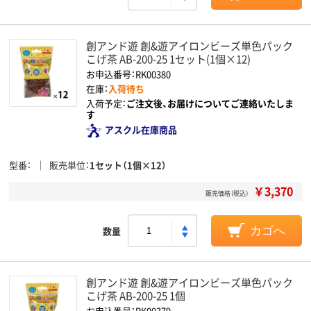
創アンド遊 創&遊アイロンビーズ単色パック
こげ茶 AB-200-25 1セット(1個×12)
お申込番号：RK00380
在庫：
入荷待ち
入荷予定：
ご注文後、お届けについてご連絡いたしま
す
アスクル在庫商品
型番
販売単位
1セット（1個×12）
￥3,370
販売価格（税込）
数量
カゴへ
創アンド遊 創&遊アイロンビーズ単色パック
こげ茶 AB-200-25 1個
お申込番号：RK00379