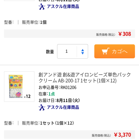
アスクル在庫商品
型番
販売単位
1個
￥308
販売価格（税込）
数量
カゴへ
創アンド遊 創&遊アイロンビーズ単色パック
クリーム AB-200-17 1セット(1個×12)
お申込番号：RK01206
在庫：
1点
お届け日：
8月11日（火）
アスクル在庫商品
型番
販売単位
1セット（1個×12）
￥3,370
販売価格（税込）