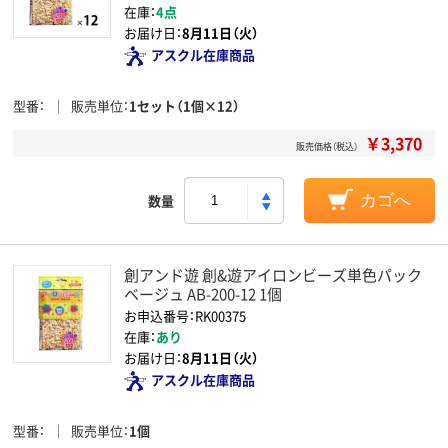
在庫：
4点
お届け日：
8月11日（火）
アスクル在庫商品
型番
販売単位
1セット（1個×12）
￥3,370
販売価格（税込）
数量
カゴへ
創アンド遊 創&遊アイロンビーズ単色パック
ベージュ AB-200-12 1個
お申込番号：RK00375
在庫：
あり
お届け日：
8月11日（火）
アスクル在庫商品
型番
販売単位
1個