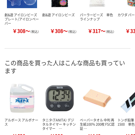
創&遊 アイロンビーズ
創&遊 アイロンビーズ
パーラービーズ 単色
カワダ パ
プレート/アイロンペー
ラインナップ
パー
￥308～
￥308～
￥317～
￥3
（税込）
（税込）
（税込）
この商品を買った人はこんな商品も買ってい
ます
アルボース アルボナー
タニタ（TANITA） デジ
ペーパータオル 中判 再
トンボ鉛
ス
タルタイマー キッチン
生紙100％ 200枚 FSC認
1500 単色
タイマー …
証 …