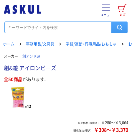
カゴ
メニュー
ホーム
事務用品/文房具
学習/運動・行事用品/おもちゃ
お
メーカー
創アンド遊
創&遊 アイロンビーズ
全50商品
があります。
￥280～￥3,064
販売価格（税抜き）
￥308
～
￥3,370
販売価格（税込）