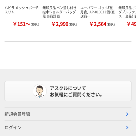
ハピラ メッシュポーチ
無印良品 ペン差し付き
ユーパワー ゴッホ「星
無印良品 
スリム
撥水ショルダーバッグ
月夜」 AP-01002 1個（直
ダブルファ
黒 良品計画
送品…
ス 良品計
￥151～
￥2,990
￥2,564
￥4
（税込）
（税込）
（税込）
アスクルについて
お気軽にご質問ください。
新規会員登録
ログイン