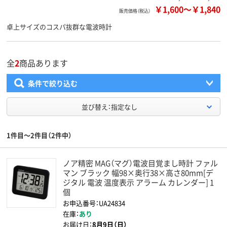
￥1,600
～
￥1,840
販売価格（税込）
卓上サイズのコスパ抜群な電波時計
全
2
商品あります
条件で絞り込む
並び替え：指定なし
1件目～2件目（2件中）
ノア精密 MAG（マグ）電波目覚まし時計 ファル
マン ブラック 幅98×奥行38×高さ80mm[デ
ジタル 電波 温度表示 アラーム カレンダー] 1
個
お申込番号：UA24834
在庫：
あり
お届け日：
8月9日（日）