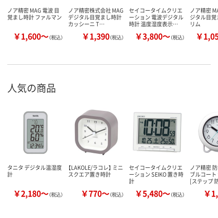
ノア精密 MAG 電波 目
ノア精密株式会社 MAG
セイコータイムクリエ
ノア精密 M
覚まし時計 ファルマン
デジタル目覚まし時計
ーション 電波デジタル
ジタル目覚
カッシーニ T…
時計 温度湿度表示…
リム
￥1,600～
￥1,390
￥3,800～
￥1,0
（税込）
（税込）
（税込）
人気の商品
タニタ デジタル温湿度
【LAKOLE/ラコレ】 ミニ
セイコータイムクリエ
ノア精密 防
計
スクエア置き時計
ーション SEIKO 置き時
ブルコート
計
[ステップ 
￥2,180～
￥770～
￥5,480～
￥1,
（税込）
（税込）
（税込）