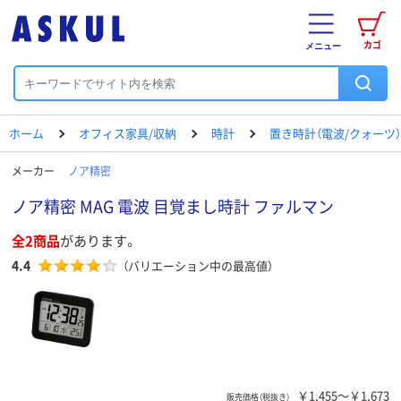
カゴ
メニュー
ホーム
オフィス家具/収納
時計
置き時計（電波/クォーツ）
メーカー
ノア精密
ノア精密 MAG 電波 目覚まし時計 ファルマン
全2商品
があります。
4.4
（バリエーション中の最高値）
￥1,455～￥1,673
販売価格（税抜き）