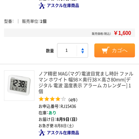
アスクル在庫商品
型番
販売単位
1個
￥1,600
販売価格（税込）
数量
カゴへ
ノア精密 MAG（マグ）電波目覚まし時計 ファル
マン ホワイト 幅98×奥行38×高さ80mm[デ
ジタル 電波 温度表示 アラーム カレンダー] 1
個
（4件）
お申込番号：RJ15436
在庫：
あり
お届け日：
8月9日（日）
お急ぎ便：
8月8日（土）
アスクル在庫商品