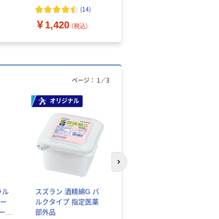
（10枚入り）
オマス素材10％配合
(
14
)
￥1,420
￥616~
（税込）
（税込）
ページ：
1
／
3
オリジナル
人気商品
次のスライドへ
ラル
スズラン 酒精綿G バ
サントリー 天然水 ミ
ー
ルクタイプ 指定医薬
ネラルウォーター ペ
シール
部外品
ットボトル