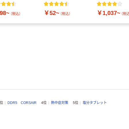
付き／2Lラベル
10本
98~
￥52~
￥1,037~
（税込）
（税込）
（税込
3位
DDR5 CORSAIR
4位
熱中症対策
5位
塩分タブレット