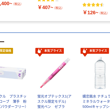
,400~
（税込）
￥407~
（税込）
￥126~
（税込）
ー
限定価格
本気プライス
本気プライス
クル プラスチッ
蛍光オプテックス1(ア
嬬恋銘水 ナチュ
ローブ 薄手 粉
スクル限定モデル)
ミネラルウォータ
（パウダーフリー）
蛍光ペン ゼブラ
500mlキャップ