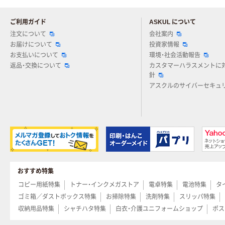
ご利用ガイド
ASKUL について
注文について
会社案内
お届けについて
投資家情報
お支払いについて
環境・社会活動報告
返品・交換について
カスタマーハラスメントに
針
アスクルのサイバーセキュ
おすすめ特集
コピー用紙特集
トナー・インクメガストア
電卓特集
電池特集
タ
ゴミ箱／ダストボックス特集
お掃除特集
洗剤特集
スリッパ特集
収納用品特集
シャチハタ特集
白衣・介護ユニフォームショップ
ポス