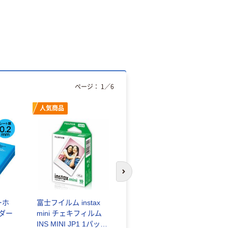
ページ：
1
／
6
人気商品
オリジナル
次のスライドへ
ーホ
富士フイルム instax
ゴミ袋 エコノミータ
ンダー
mini チェキフィルム
イプ 乳白半透明 高密
INS MINI JP1 1パック
度タイプ 詰替用 バイ