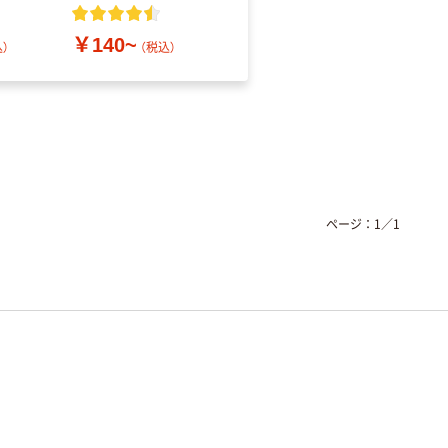
レス
￥140~
￥686~
）
（税込）
（税込）
ページ：
1
／
1