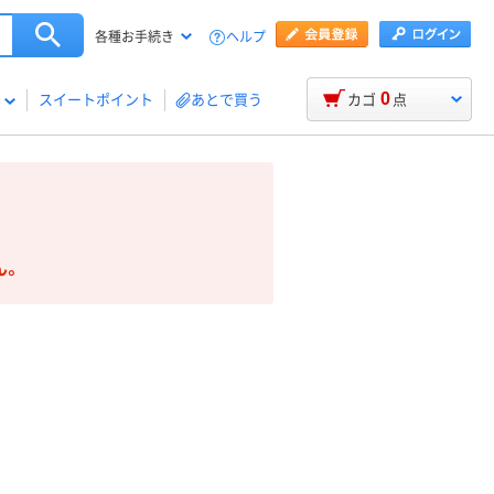
ヘルプ
各種お手続き
0
スイートポイント
あとで買う
カゴ
点
ん。