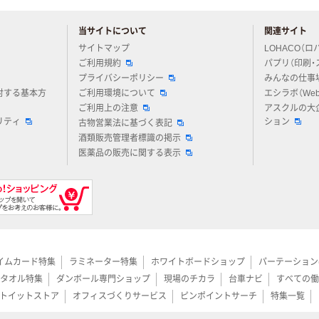
当サイトについて
関連サイト
アスクルについてお気軽にご質問ください
サイトマップ
LOHACO（ロ
ご利用規約
パプリ（印刷・
プライバシーポリシー
みんなの仕事
対する基本方
ご利用環境について
エシラボ（We
ご利用上の注意
アスクルの大
リティ
ション
古物営業法に基づく表記
酒類販売管理者標識の掲示
医薬品の販売に関する表示
イムカード特集
ラミネーター特集
ホワイトボードショップ
パーテーション
タオル特集
ダンボール専門ショップ
現場のチカラ
台車ナビ
すべての働
トイットストア
オフィスづくりサービス
ピンポイントサーチ
特集一覧