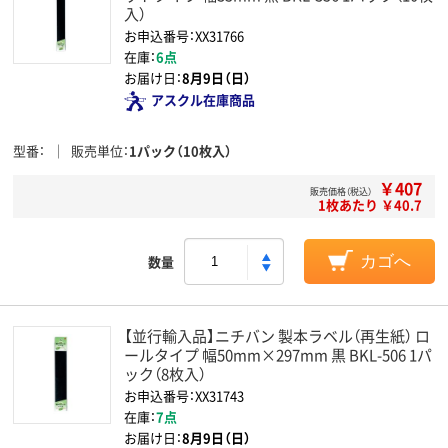
入）
お申込番号：XX31766
在庫：
6点
お届け日：
8月9日（日）
アスクル在庫商品
型番
販売単位
1パック（10枚入）
￥407
販売価格（税込）
1枚あたり ￥40.7
数量
カゴへ
【並行輸入品】ニチバン 製本ラベル（再生紙） ロ
ールタイプ 幅50mm×297mm 黒 BKL-506 1パ
ック（8枚入）
お申込番号：XX31743
在庫：
7点
お届け日：
8月9日（日）