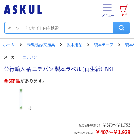
カゴ
メニュー
ホーム
事務用品/文房具
製本用品
製本テープ
製本
メーカー
ニチバン
並行輸入品 ニチバン 製本ラベル（再生紙） BKL
全6商品
があります。
￥370～￥1,753
販売価格（税抜き）
￥407
～
￥1,928
販売価格（税込）