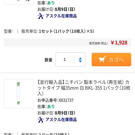
在庫：
あり
お届け日：
8月9日（日）
アスクル在庫商品
型番
販売単位
1セット（1パック（10枚入）×5）
￥1,928
販売価格（税込）
数量
カゴへ
【並行輸入品】ニチバン 製本ラベル（再生紙） カ
ットタイプ 幅35mm 白 BKL-355 1パック（10枚
入）
お申込番号：XX31737
在庫：
あり
お届け日：
8月9日（日）
アスクル在庫商品
型番
販売単位
1パック（10枚入）