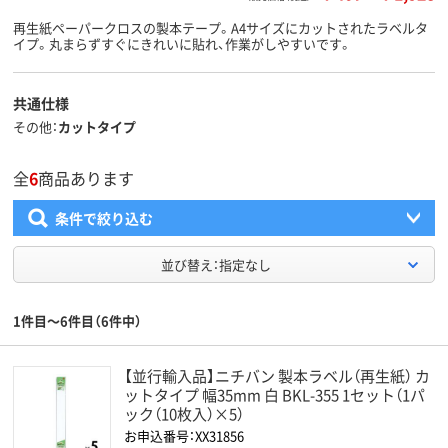
再生紙ペーパークロスの製本テープ。A4サイズにカットされたラベルタ
イプ。丸まらずすぐにきれいに貼れ、作業がしやすいです。
共通仕様
その他
カットタイプ
全
6
商品あります
条件で絞り込む
並び替え：指定なし
1件目～6件目（6件中）
【並行輸入品】ニチバン 製本ラベル（再生紙） カ
ットタイプ 幅35mm 白 BKL-355 1セット（1パ
ック（10枚入）×5）
お申込番号：XX31856