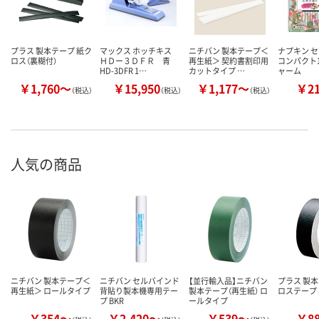
プラス 製本テープ 紙ク
マックス ホッチキス
ニチバン 製本テープ＜
ナプキン 
ロス（裏糊付）
ＨＤー３ＤＦＲ 青
再生紙＞ 契約書割印用
コンパクト1
HD-3DFR 1…
カットタイプ …
ャーム
￥1,760～
￥15,950
￥1,177～
￥2
（税込）
（税込）
（税込）
人気の商品
ニチバン 製本テープ＜
ニチバン セルバインド
【並行輸入品】ニチバン
プラス 製本
再生紙＞ ロールタイプ
背貼り製本機専用テー
製本テープ（再生紙） ロ
ロステープ
プ BKR
ールタイプ
￥354～
￥2,420～
￥539～
￥8