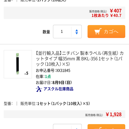
￥407
販売価格（税込）
1枚あたり ￥40.7
数量
カゴへ
【並行輸入品】ニチバン 製本ラベル（再生紙） カ
ットタイプ 幅35mm 黒 BKL-356 1セット（1パ
ック（10枚入）×5）
お申込番号：XX31845
在庫：
1点
お届け日：
8月9日（日）
アスクル在庫商品
型番
販売単位
1セット（1パック（10枚入）×5）
￥1,928
販売価格（税込）