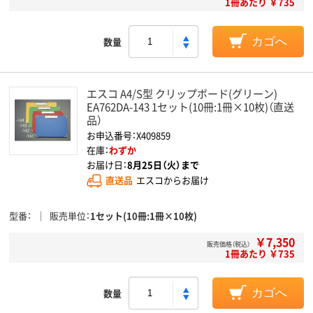
1冊あたり ￥735
数量
カゴへ
エスコ A4/S型 クリップボード(グリーン)
EA762DA-143 1セット(10冊:1冊×10枚)（直送
品）
お申込番号：X409859
在庫：
わずか
お届け日：
8月25日（火）まで
直送品
エスコからお届け
型番
販売単位
1セット(10冊:1冊×10枚)
￥7,350
販売価格（税込）
1冊あたり ￥735
数量
カゴへ