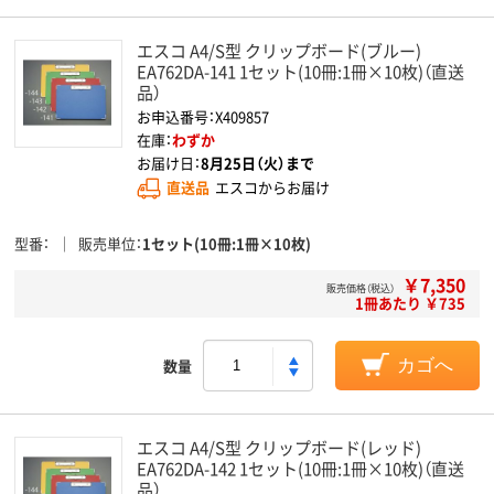
エスコ A4/S型 クリップボード(ブルー)
EA762DA-141 1セット(10冊:1冊×10枚)（直送
品）
お申込番号：X409857
在庫：
わずか
お届け日：
8月25日（火）まで
直送品
エスコからお届け
型番
販売単位
1セット(10冊:1冊×10枚)
￥7,350
販売価格（税込）
1冊あたり ￥735
数量
カゴへ
エスコ A4/S型 クリップボード(レッド)
EA762DA-142 1セット(10冊:1冊×10枚)（直送
品）