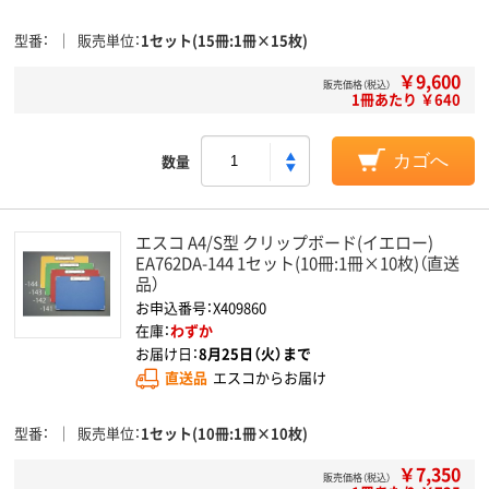
型番
販売単位
1セット(15冊:1冊×15枚)
￥9,600
販売価格（税込）
1冊あたり ￥640
数量
カゴへ
エスコ A4/S型 クリップボード(イエロー)
EA762DA-144 1セット(10冊:1冊×10枚)（直送
品）
お申込番号：X409860
在庫：
わずか
お届け日：
8月25日（火）まで
直送品
エスコからお届け
型番
販売単位
1セット(10冊:1冊×10枚)
￥7,350
販売価格（税込）