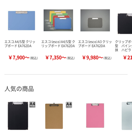
エスコ A4/S型 クリッ
エスコ（esco）A4/S型 ク
エスコ（esco）A3 クリッ
クリップボ
プボード EA762DA
リップボード EA762DA
プボード EA762DA
型 バイン
挟 ハピラ
￥7,900～
￥7,350～
￥9,980～
￥2
（税込）
（税込）
（税込）
人気の商品