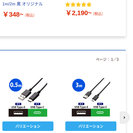
1m/2m 黒 オリジナル
￥2,190~
￥
￥348~
（税込）
（税込）
ページ：
1
／
3
次の
バリエーション
バリエーション