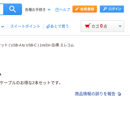
ヘルプ
各種お手続き
0
スイートポイント
あとで買う
カゴ
点
( USB-A to USB-C ) 1m/2m 白/黒 エレコム
ム
TM)ケーブルのお得な2本セットです。
商品情報の誤りを報告