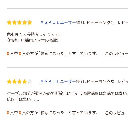
（レビューランクC）
レビュ
ＡＳＫＵＬユーザー
様
色も良くて長持ちしそうです。
（用途：店舗用スマホの充電）
0
人中
0
人の方が「参考になった!」と言っています。
このレビュ
（レビューランクS）
レビュ
ＡＳＫＵＬユーザー
様
ケーブル部分が柔らかめで断線しにくそう充電速度は急速ではないと
倍以上は早い。。。
0
人中
0
人の方が「参考になった!」と言っています。
このレビュ