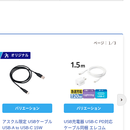
ページ：
1
／
3
オリジナル
次の
バリエーション
バリエーション
アスクル限定 USBケーブル
USB充電器 USB-C PD対応
オ
USB-A to USB-C 15W
ケーブル同梱 エレコム
2