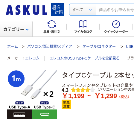
すべて
カテゴリー
履歴・再注文
マイカタログ
クイックオーダー
ホーム
パソコン/周辺機器/メディア
ケーブル/コネクター
USB
メーカー
エレコム
エレコムのUSB Type-Cケーブルを全部見る
ブラ
タイプCケーブル 2本セット (
スマートフォンやタブレットの充電やデータ転
レビュー
4.3
（バリエーション中の最
￥1,199
~
￥1,299
（税込）