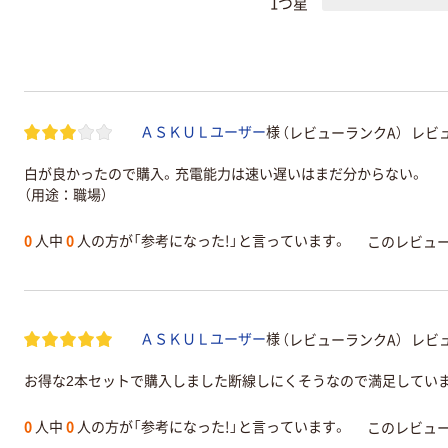
1つ星
（レビューランクA）
レビュ
ＡＳＫＵＬユーザー
様
白が良かったので購入。充電能力は速い遅いはまだ分からない。
（用途：職場）
0
人中
0
人の方が「参考になった!」と言っています。
このレビュ
（レビューランクA）
レビュ
ＡＳＫＵＬユーザー
様
お得な2本セットで購入しました断線しにくそうなので満足してい
0
人中
0
人の方が「参考になった!」と言っています。
このレビュ