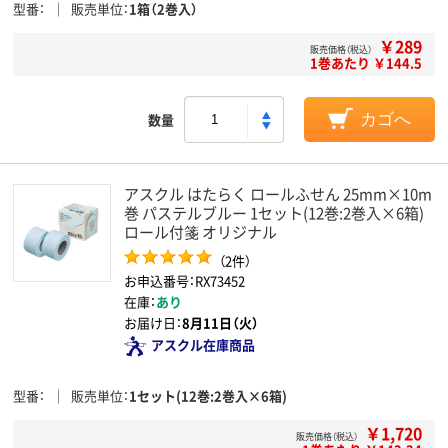
型番
販売単位
1箱（2巻入）
￥289
販売価格（税込）
1巻あたり ￥144.5
数量
カゴへ
アスクル はたらく ロールふせん 25mm×10m
巻 パステルブルー 1セット(12巻:2巻入×6箱)
ロール付箋 オリジナル
（2件）
お申込番号：RX73452
在庫：
あり
お届け日：
8月11日（火）
アスクル在庫商品
型番
販売単位
1セット(12巻:2巻入×6箱)
￥1,720
販売価格（税込）