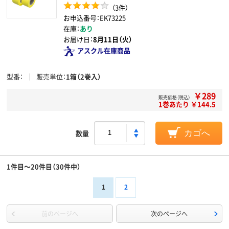
（3件）
お申込番号：EK73225
在庫：
あり
お届け日：
8月11日（火）
アスクル在庫商品
型番
販売単位
1箱（2巻入）
￥289
販売価格（税込）
1巻あたり ￥144.5
数量
カゴへ
1件目～20件目（30件中）
1
2
前のページへ
次のページへ