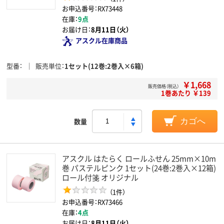
お申込番号：RX73448
在庫：
9点
お届け日：
8月11日（火）
アスクル在庫商品
型番
販売単位
1セット(12巻:2巻入×6箱)
￥1,668
販売価格（税込）
1巻あたり ￥139
数量
カゴへ
アスクル はたらく ロールふせん 25mm×10m
巻 パステルピンク 1セット(24巻:2巻入×12箱)
ロール付箋 オリジナル
（1件）
お申込番号：RX73466
在庫：
4点
お届け日：
8月11日（火）