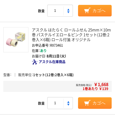
数量
カゴへ
アスクル はたらく ロールふせん 25mm×10m
巻 パステルイエロー＆ピンク 1セット(12巻:2
巻入×6箱) ロール付箋 オリジナル
お申込番号：RX73461
在庫：
あり
お届け日：
8月11日（火）
アスクル在庫商品
型番
販売単位
1セット(12巻:2巻入×6箱)
￥1,668
販売価格（税込）
1巻あたり ￥139
数量
カゴへ