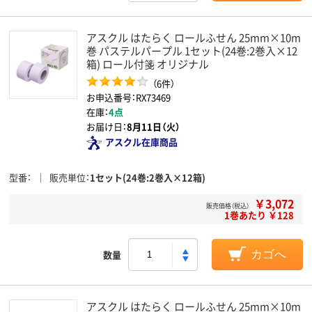
アスクル はたらく ロールふせん 25mm×10m
巻 パステルパープル 1セット(24巻:2巻入×12
箱) ロール付箋 オリジナル
（6件）
お申込番号：RX73469
在庫：
4点
お届け日：
8月11日（火）
アスクル在庫商品
型番
販売単位
1セット(24巻:2巻入×12箱)
￥3,072
販売価格（税込）
1巻あたり ￥128
数量
カゴへ
アスクル はたらく ロールふせん 25mm×10m