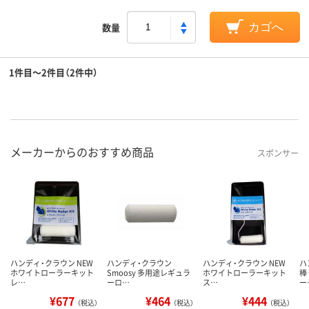
数量
カゴへ
1件目～2件目（2件中）
メーカーからのおすすめ商品
スポンサー
ハンディ・クラウン NEW
ハンディ・クラウン
ハンディ・クラウン NEW
ハ
ホワイトローラーキット
Smoosy 多用途レギュラ
ホワイトローラーキット
棒
レ…
ーロ…
ス…
ー
¥677
¥464
¥444
（税込）
（税込）
（税込）