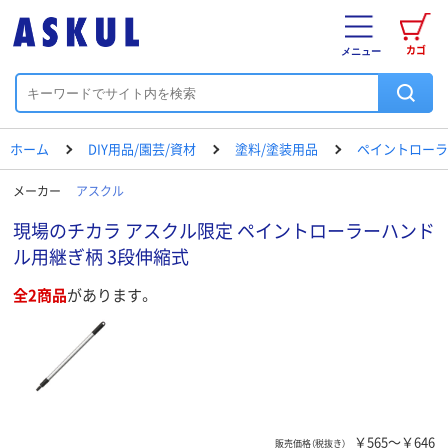
カゴ
メニュー
ホーム
DIY用品/園芸/資材
塗料/塗装用品
ペイントローラ
メーカー
アスクル
現場のチカラ アスクル限定 ペイントローラーハンド
ル用継ぎ柄 3段伸縮式
全2商品
があります。
￥565～￥646
販売価格（税抜き）