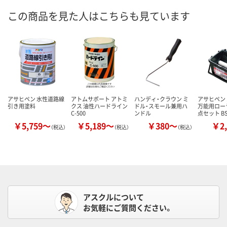
この商品を見た人はこちらも見ています
アサヒペン 水性道路線
アトムサポート アトミ
ハンディ・クラウン ミ
アサヒペン
引き用塗料
クス 油性ハードライン
ドル・スモール兼用ハ
万能用ロー
C-500
ンドル
点セット BS
￥5,759～
￥5,189～
￥380～
￥2,
（税込）
（税込）
（税込）
アスクルについて
お気軽にご質問ください。