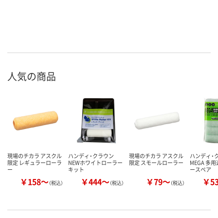
人気の商品
現場のチカラ アスクル
ハンディ・クラウン
現場のチカラ アスクル
ハンディ・
限定 レギュラーローラ
NEWホワイトローラー
限定 スモールローラー
MEGA 多
ー
キット
ースペア
￥158～
￥444～
￥79～
￥5
（税込）
（税込）
（税込）