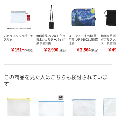
ハピラ メッシュポーチ
無印良品 ペン差し付き
ユーパワー ゴッホ「星
無印良品 
スリム
撥水ショルダーバッグ
月夜」 AP-01002 1個（直
ダブルファ
黒 良品計画
送品…
ス 良品計
￥151～
￥2,990
￥2,564
￥4
（税込）
（税込）
（税込）
この商品を見た人はこちらも検討されていま
す