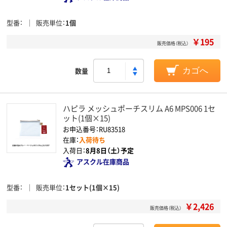
型番
販売単位
1個
￥195
販売価格（税込）
数量
カゴへ
ハピラ メッシュポーチスリム A6 MPS006 1セ
ット(1個×15)
お申込番号：RU83518
在庫：
入荷待ち
入荷日：
8月8日（土）予定
アスクル在庫商品
型番
販売単位
1セット(1個×15)
￥2,426
販売価格（税込）