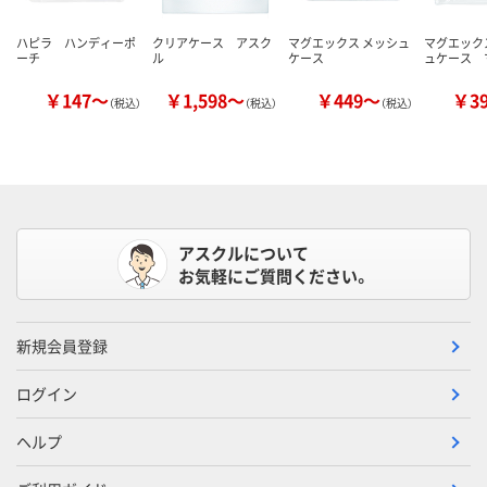
ハピラ ハンディーポ
クリアケース アスク
マグエックス メッシュ
マグエック
ーチ
ル
ケース
ュケース 
￥147～
￥1,598～
￥449～
￥3
（税込）
（税込）
（税込）
アスクルについて
お気軽にご質問ください。
新規会員登録
ログイン
ヘルプ