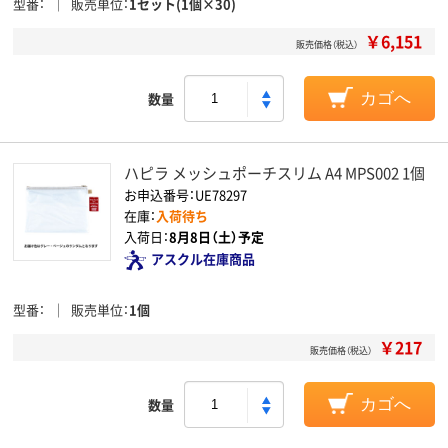
型番
販売単位
1セット(1個×30)
￥6,151
販売価格（税込）
数量
カゴへ
ハピラ メッシュポーチスリム A4 MPS002 1個
お申込番号：UE78297
在庫：
入荷待ち
入荷日：
8月8日（土）予定
アスクル在庫商品
型番
販売単位
1個
￥217
販売価格（税込）
数量
カゴへ