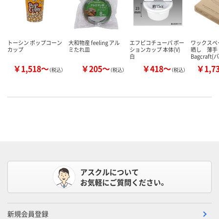
トーシン ポップコーン
大和物産 feeling アル
エフピコチューパ ポー
ワックスペ
カップ
ミたれ皿
ションカップ 本体(V)
晒し 薄
白
Bagcraf
￥1,518～
￥205～
￥418～
￥1,7
（税込）
（税込）
（税込）
アスクルについて
お気軽にご質問ください。
新規会員登録