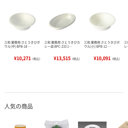
三和 業務用 さとうきびボ
三和 業務用 さとうきびカ
三和 業務用 さとうきびボ
三
ウル(中) BPB-18 …
レー皿 BPC-233 1…
ウル(小) BPB-12 …
レ
¥10,271
¥13,515
¥10,091
（税込）
（税込）
（税込）
人気の商品