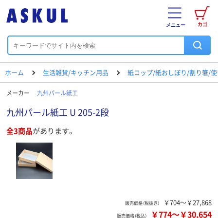
カゴ
メニュー
ホーム
生活雑貨/キッチン用品
紙コップ/紙おしぼり/割り箸/
メーカー
九州パール紙工
九州パール紙工 U 205-2段
全3商品
があります。
￥704～￥27,868
販売価格（税抜き）
￥774
～
￥30,654
販売価格（税込）