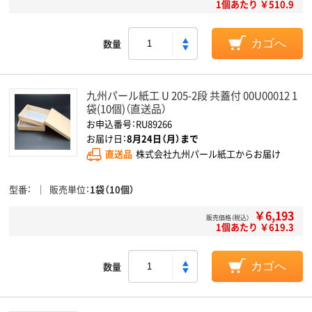
1個あたり ￥510.9
数量
カゴへ
九州パール紙工 U 205-2段 共蓋付 00U00012 1
袋(10個)（直送品）
お申込番号：RU89266
お届け日：
8月24日（月）まで
直送品
株式会社九州パール紙工からお届け
型番
販売単位
1袋（10個）
￥6,193
販売価格（税込）
1個あたり ￥619.3
数量
カゴへ