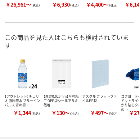
￥26,961～
￥6,930
￥4,400～
￥6,1
（税込）
（税込）
（税込）
この商品を見た人はこちらも検討されていま
す
【アウトレット】チェリ
【厚さ0.025mm】今村紙
アスクル フラットファ
コクヨ 
オ 強炭酸水 ブルーイン
工 OPP袋シールアルミ
イルPP製
ドットライ
パルス 青の衝…
蒸着
かり貼るタ
め…
￥1,344
￥130～
￥497～
￥2
（税込）
（税込）
（税込）