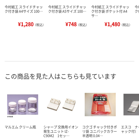
今村紙工 スライドチャッ
今村紙工 スライドチャッ
今村紙工 スライドチャッ
今
ク付き袋 A4サイズ 100…
ク付き袋 A5サイズ 100…
ク付き袋 ポケット付 A4
ク
サ…
¥1,280
¥748
¥1,480
（税込）
（税込）
（税込）
この商品を見た人はこちらも見ています
マルエム クリーム瓶
シャープ 交換用イオン
コクゴ チャック付きポ
エスコ ナ
発生ユニット IZ-
リ袋 ユニパックカラー
ャック付）
C90M2 1セッ…
半透明 0.04…