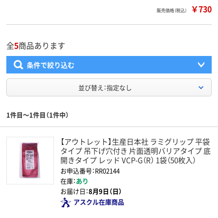
￥730
販売価格（税込）
全
5
商品あります
条件で絞り込む
並び替え：指定なし
1件目～1件目（1件中）
【アウトレット】生産日本社 ラミグリップ 平袋
タイプ 吊下げ穴付き 片面透明バリアタイプ 底
開きタイプ レッド VCP-G（R） 1袋（50枚入）
お申込番号：RR02144
在庫：
あり
お届け日：
8月9日（日）
アスクル在庫商品