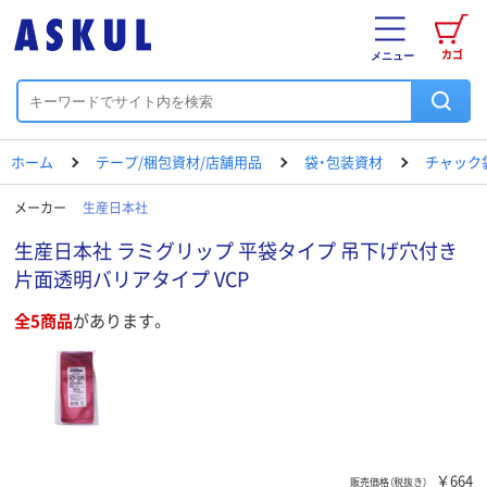
カゴ
メニュー
ホーム
テープ/梱包資材/店舗用品
袋・包装資材
チャック
メーカー
生産日本社
生産日本社 ラミグリップ 平袋タイプ 吊下げ穴付き
片面透明バリアタイプ VCP
全5商品
があります。
￥664
販売価格（税抜き）